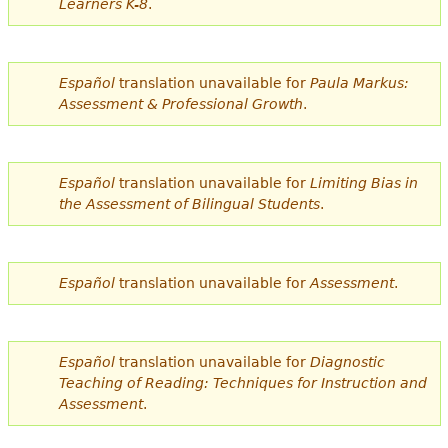
Learners K-8
.
e
s
Más recursos
t
Español
translation unavailable for
Paula Markus:
Assessment & Professional Growth
.
á
a
q
Español
translation unavailable for
Limiting Bias in
the Assessment of Bilingual Students
.
u
í
Español
translation unavailable for
Assessment
.
Español
translation unavailable for
Diagnostic
Teaching of Reading: Techniques for Instruction and
Assessment
.