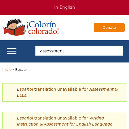
Jump
Jump
In English
to
to
navigation
Content
Donate
Apoyo escolar
Inicio
›
Buscar
U
Enseñanza de los estudiantes bilingües
Español
translation unavailable for
Assessment &
s
ELLs
.
Para Familias
t
e
Libros & Autores
Español
translation unavailable for
Writing
d
Instruction & Assessment for English Language
Videos