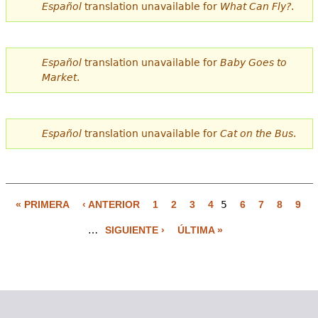
Español
translation unavailable for
What Can Fly?
.
Español
translation unavailable for
Baby Goes to
Market
.
Español
translation unavailable for
Cat on the Bus
.
« PRIMERA
‹ ANTERIOR
1
2
3
4
5
6
7
8
9
P
…
SIGUIENTE ›
ÚLTIMA »
á
g
i
n