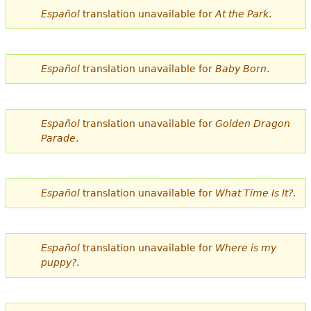
e
Español
translation unavailable for
At the Park
.
s
Más recursos
t
Español
translation unavailable for
Baby Born
.
á
a
Español
translation unavailable for
Golden Dragon
q
Parade
.
u
í
Español
translation unavailable for
What Time Is It?
.
Español
translation unavailable for
Where is my
puppy?
.