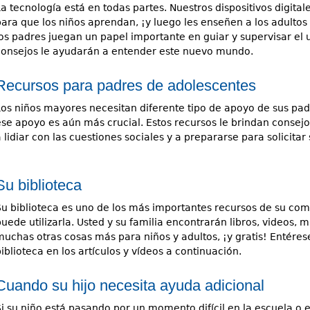
La tecnología está en todas partes. Nuestros dispositivos digita
para que los niños aprendan, ¡y luego les enseñen a los adulto
os padres juegan un papel importante en guiar y supervisar el us
consejos le ayudarán a entender este nuevo mundo.
Recursos para padres de adolescentes
Los niños mayores necesitan diferente tipo de apoyo de sus pa
ese apoyo es aún más crucial. Estos recursos le brindan consejos
 lidiar con las cuestiones sociales y a prepararse para solicitar
Su biblioteca
Su biblioteca es uno de los más importantes recursos de su c
puede utilizarla. Usted y su familia encontrarán libros, videos,
muchas otras cosas más para niños y adultos, ¡y gratis! Entére
iblioteca en los artículos y vídeos a continuación.
Cuando su hijo necesita ayuda adicional
Si su niño está pasando por un momento difícil en la escuela o e