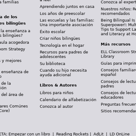
a familias
Conozca al exper
Aprendiendo juntos en casa
Nuestros niños: R
Los años de preescolar
recomendados
a de los
Las escuelas y las familias:
Being Bilingual Is
es bilingües
Una importante asociación
Superpower!: Mult
Tips to Support 
 la enseñanza a
Éxito escolar
and Literacy at 
s bilingües?
Criar niños bilingües
aula acogedora
Más recursos
Tecnología en el hogar
oom Strategy
ELL Classroom St
Recursos para padres de
Library
adolescentes
s y mejores
Guías para imprim
Su biblioteca
Consejos familiar
Cuando su hijo necesita
y enseñanza de
español
ayuda adicional
o
Consejos de lectu
 de la
Libros & Autores
padres
ción
Libros para niños
Consejos de lectu
 del área de
educadores
Calendario de alfabetización
Preguntas frecue
dares Comúnes
Conozca al autor
Core)
Sitios recomenda
WETA:
Empezar con un libro
|
Reading Rockets
|
AdLit
|
LD OnLine