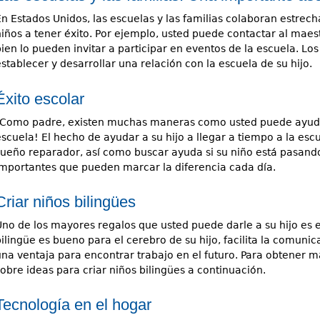
En Estados Unidos, las escuelas y las familias colaboran estrec
iños a tener éxito. Por ejemplo, usted puede contactar al maestr
bien lo pueden invitar a participar en eventos de la escuela. L
stablecer y desarrollar una relación con la escuela de su hijo.
Éxito escolar
¡Como padre, existen muchas maneras como usted puede ayudar 
escuela! El hecho de ayudar a su hijo a llegar a tiempo a la es
sueño reparador, así como buscar ayuda si su niño está pasand
importantes que pueden marcar la diferencia cada día.
Criar niños bilingües
Uno de los mayores regalos que usted puede darle a su hijo es e
ilingüe es bueno para el cerebro de su hijo, facilita la comunic
una ventaja para encontrar trabajo en el futuro. Para obtener 
sobre ideas para criar niños bilingües a continuación.
Tecnología en el hogar