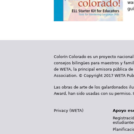
wa
gui
Colorín Colorado es un proyecto nacional
consejos bilingües para maestros y famili
de WETA, la principal emisora pública de 
Association. © Copyright 2017 WETA Publ
Las obras de arte de los galardonados il
Award, han sido usadas con su permiso. I
Privacy (WETA)
Apoyo es
Registració
estudiante
Planificac