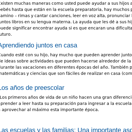
Existen muchas maneras como usted puede ayudar a sus hijos a
bebés hasta que están en la escuela preparatoria, hay muchos
amino – rimas y cantar canciones, leer en voz alta, pronunciar las
juntos libros en su lengua materna. La ayuda que les dé a sus h
puede significar encontrar ayuda si es que encaran una dificulta
uturo.
Aprendiendo juntos en casa
Cuando esté con su hijo, hay mucho que pueden aprender juntos
de ideas sobre actividades que pueden hacerse alrededor de la 
durante las vacaciones en diferentes épocas del año. También p
matemáticas y ciencias que son fáciles de realizar en casa (como
Los años de preescolar
¡Los primeros años de vida de un niño hacen una gran diferenc
aprender a leer hasta su preparación para ingresar a la escue
a aprovechar al máximo esta importante época.
Las escuelas y las familias: Una importante as