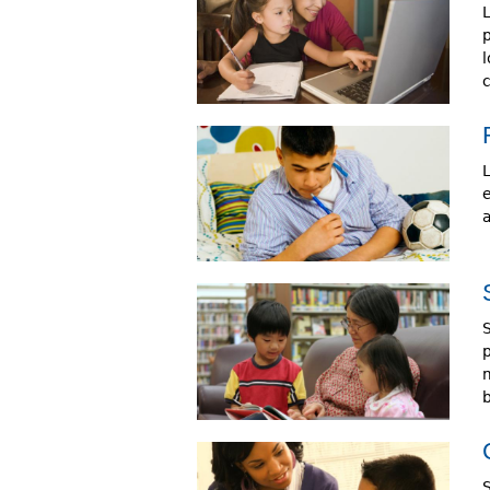
l
a
b