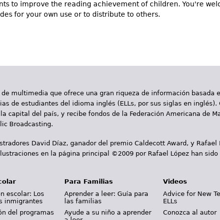
nts to improve the reading achievement of children. You're we
des for your own use or to distribute to others.
 de multimedia que ofrece una gran riqueza de información basada en
as de estudiantes del idioma inglés (ELLs, por sus siglas en inglés).
la capital del país, y recibe fondos de la Federación Americana de M
ic Broadcasting.
ustradores David Díaz, ganador del premio Caldecott Award, y Rafael
lustraciones en la página principal ©2009 por Rafael López han sido
colar
Para Familias
Videos
n escolar: Los
Aprender a leer: Guía para
Advice for New T
s inmigrantes
las familias
ELLs
ión del programas
Ayude a su niño a aprender
Conozca al autor
a leer