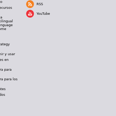
to
RSS
ecursos
YouTube
 a
ilingual
Language
Home
rategy
ir y usar
es en
ra para
ra para los
ntes
dos