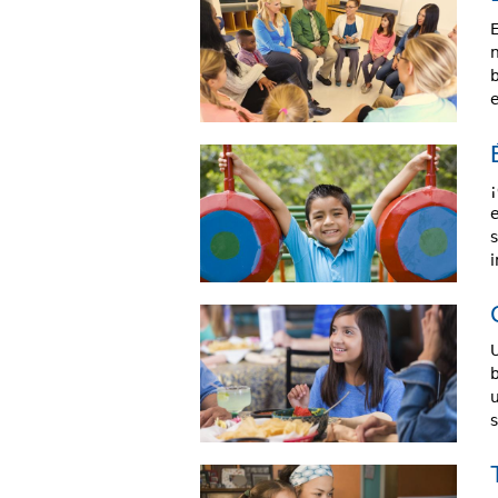
n
e
b