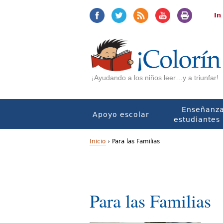
Jump
Jump
to
to
In
navigation
Content
Buscar
¡Ayudando a los niños leer…y a triunfar!
F
Enseñanza
o
Apoyo escolar
estudiantes 
r
Inicio
›
Para las Familias
m
U
u
s
l
Para las Familias
t
a
e