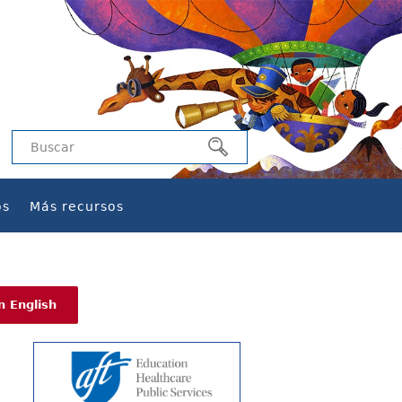
os
Más recursos
n English