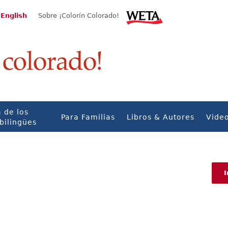
 English
Sobre ¡Colorín Colorado!
 de los
Para Familias
Libros & Autores
Vide
bilingües
I