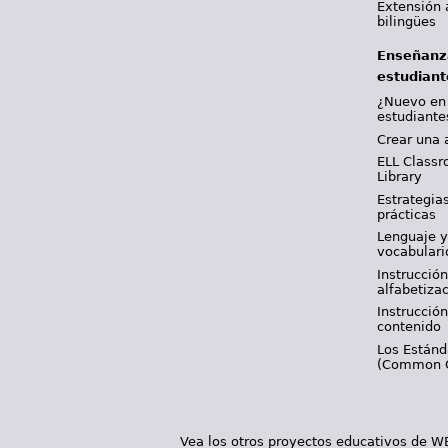
Extensión 
bilingües
Enseñanz
estudiant
¿Nuevo en
estudiante
Crear una 
ELL Classr
Library
Estrategia
prácticas
Lenguaje 
vocabulari
Instrucción
alfabetiza
Instrucción
contenido
Los Están
(Common 
Vea los otros proyectos educativos de 