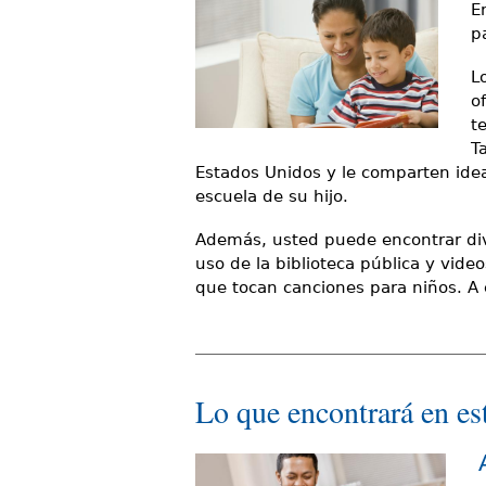
r
E
d
i
p
e
o
L
s
o
d
t
t
e
T
á
Estados Unidos y le comparten idea
b
escuela de su hijo.
a
ú
Además, usted puede encontrar diver
q
s
uso de la biblioteca pública y video
u
que tocan canciones para niños. A 
q
í
u
e
Lo que encontrará en es
d
a