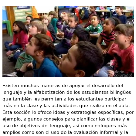
r
e
i
s
Más recursos
o
t
d
á
e
a
b
q
ú
u
s
í
Existen muchas maneras de apoyar el desarrollo del
q
lenguaje y la alfabetización de los estudiantes bilingües
u
que también les permiten a los estudiantes participar
más en la clase y las actividades que realiza en el aula.
e
Esta sección le ofrece ideas y estrategias específicas, por
d
ejemplo, algunos consejos para planificar las clases y el
uso de objetivos del lenguaje, así como enfoques más
a
amplios como son el uso de la evaluación informal y la