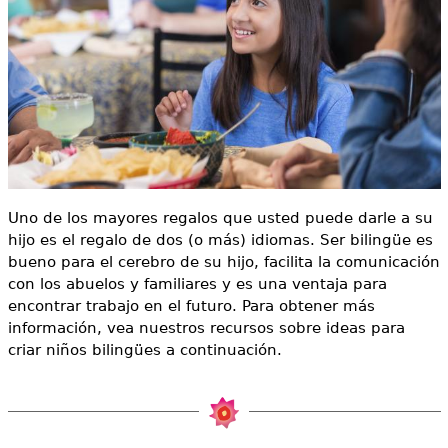
e
s
Más recursos
t
á
a
q
Uno de los mayores regalos que usted puede darle a su
u
hijo es el regalo de dos (o más) idiomas. Ser bilingüe es
í
bueno para el cerebro de su hijo, facilita la comunicación
con los abuelos y familiares y es una ventaja para
encontrar trabajo en el futuro. Para obtener más
información, vea nuestros recursos sobre ideas para
criar niños bilingües a continuación.