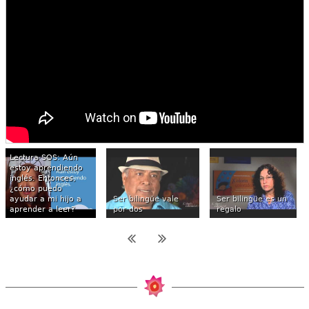
Lectura SOS: Aún
estoy aprendiendo
inglés. Entonces,
¿cómo puedo
ayudar a mi hijo a
Ser bilingüe vale
Ser bilingüe es un
aprender a leer?
por dos
regalo