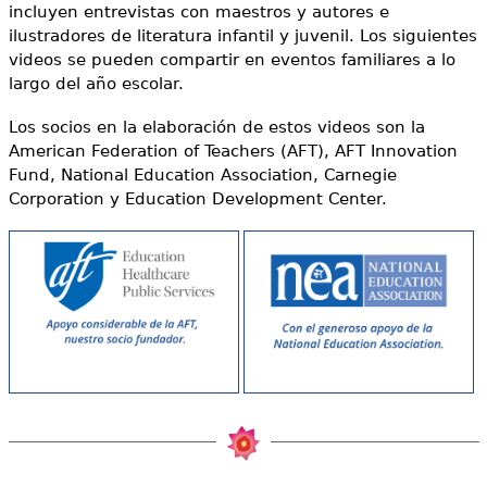
e
incluyen entrevistas con maestros y autores e
ilustradores de literatura infantil y juvenil. Los siguientes
s
Más recursos
videos se pueden compartir en eventos familiares a lo
largo del año escolar.
t
á
Los socios en la elaboración de estos videos son la
American Federation of Teachers (AFT), AFT Innovation
a
Fund, National Education Association, Carnegie
Corporation y Education Development Center.
q
u
í