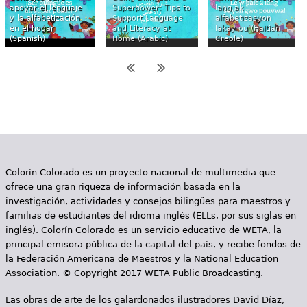
apoyar el lenguaje
Superpower: Tips to
lang ak
y la alfabetización
Support Language
alfabetizasyon
en el hogar
and Literacy at
lakay ou (Haitian
(Spanish)
Home (Arabic)
Creole)
Colorín Colorado es un proyecto nacional de multimedia que
ofrece una gran riqueza de información basada en la
investigación, actividades y consejos bilingües para maestros y
familias de estudiantes del idioma inglés (ELLs, por sus siglas en
inglés). Colorín Colorado es un servicio educativo de WETA, la
principal emisora pública de la capital del país, y recibe fondos de
la Federación Americana de Maestros y la National Education
Association. © Copyright 2017 WETA Public Broadcasting.
Las obras de arte de los galardonados ilustradores David Díaz,