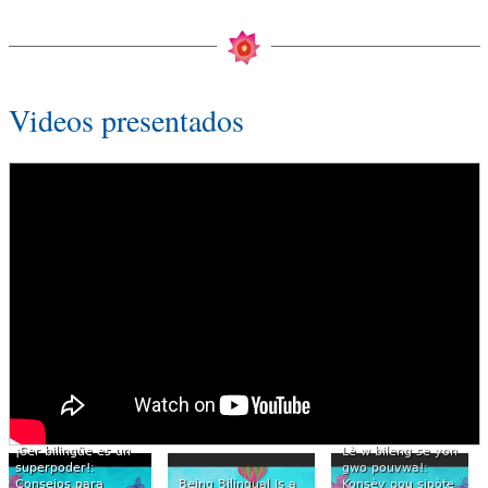
Videos presentados
¡Ser bilingüe es un
Lè w bileng se yon
superpoder!:
gwo pouvwa!:
Consejos para
Being Bilingual Is a
Konsèy pou sipòte