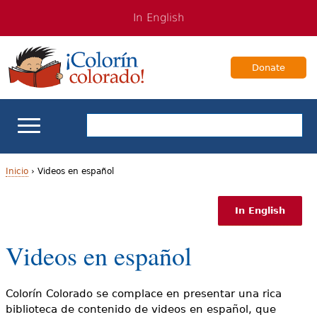
Jump
Jump
In English
to
to
navigation
Content
Donate
Apoyo escolar
Inicio
›
Videos en español
U
Enseñanza de los estudiantes bilingües
In English
s
Para Familias
Videos en español
t
e
Libros & Autores
Colorín Colorado se complace en presentar una rica
d
biblioteca de contenido de videos en español, que
Videos