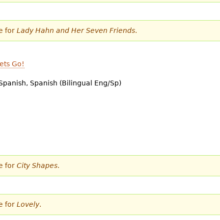
e for
Lady Hahn and Her Seven Friends
.
ets Go!
Spanish, Spanish (Bilingual Eng/Sp)
e for
City Shapes
.
e for
Lovely
.