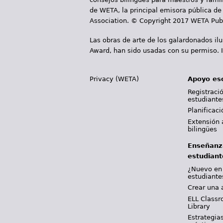
a
de WETA, la principal emisora pública de 
Association. © Copyright 2017 WETA Publ
s
Las obras de arte de los galardonados il
Award, han sido usadas con su permiso. I
Privacy (WETA)
Apoyo es
Registració
estudiante
Planificac
Extensión 
bilingües
Enseñanz
estudiant
¿Nuevo en
estudiante
Crear una 
ELL Classr
Library
Estrategia