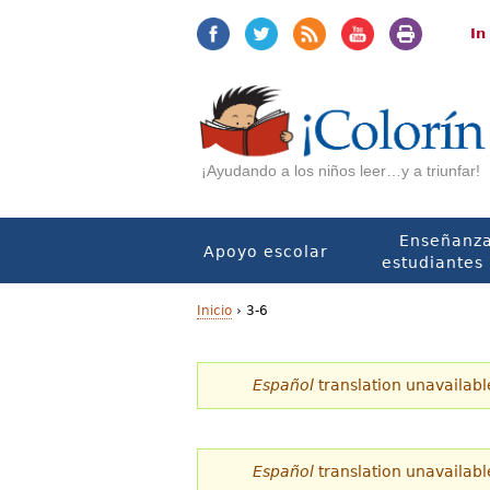
Jump
Jump
to
to
In
navigation
Content
¡Ayudando a los niños leer…y a triunfar!
Enseñanza
Apoyo escolar
estudiantes 
Inicio
›
3-6
U
Español
translation unavailabl
s
t
e
Español
translation unavailabl