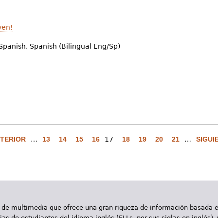
ven!
Spanish, Spanish (Bilingual Eng/Sp)
NTERIOR
…
13
14
15
16
17
18
19
20
21
…
SIGUI
 de multimedia que ofrece una gran riqueza de información basada en
as de estudiantes del idioma inglés (ELLs, por sus siglas en inglés).