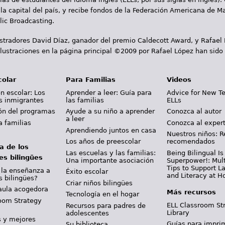
la capital del país, y recibe fondos de la Federación Americana de M
ic Broadcasting.
ustradores David Díaz, ganador del premio Caldecott Award, y Rafael
lustraciones en la página principal ©2009 por Rafael López han sido
colar
Para Familias
Videos
n escolar: Los
Aprender a leer: Guía para
Advice for New T
s inmigrantes
las familias
ELLs
ión del programas
Ayude a su niño a aprender
Conozca al autor
a leer
a familias
Conozca al exper
Aprendiendo juntos en casa
Nuestros niños: R
Los años de preescolar
recomendados
a de los
Las escuelas y las familias:
Being Bilingual Is
es bilingües
Una importante asociación
Superpower!: Mult
Tips to Support 
 la enseñanza a
Éxito escolar
and Literacy at 
s bilingües?
Criar niños bilingües
aula acogedora
Más recursos
Tecnología en el hogar
oom Strategy
ELL Classroom St
Recursos para padres de
Library
adolescentes
s y mejores
Guías para imprim
Su biblioteca