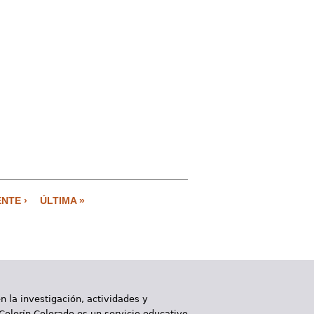
ENTE ›
ÚLTIMA »
 la investigación, actividades y
 Colorín Colorado es un servicio educativo