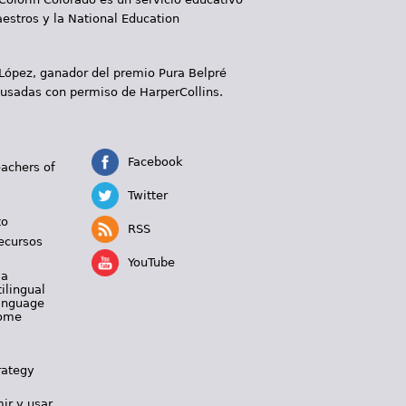
aestros y la National Education
 López, ganador del premio Pura Belpré
 usadas con permiso de HarperCollins.
Facebook
eachers of
Twitter
to
RSS
ecursos
YouTube
 a
ilingual
Language
Home
rategy
ir y usar