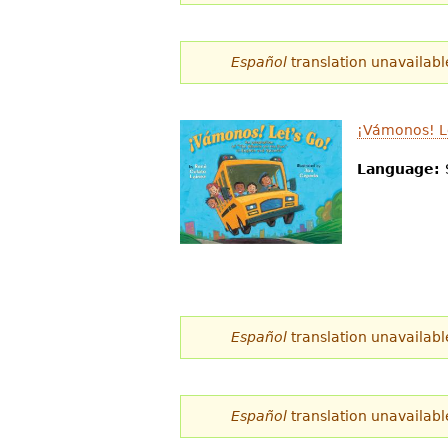
d
e
Español
translation unavailabl
s
t
¡Vámonos! L
á
Language:
a
q
u
í
Español
translation unavailabl
Español
translation unavailabl