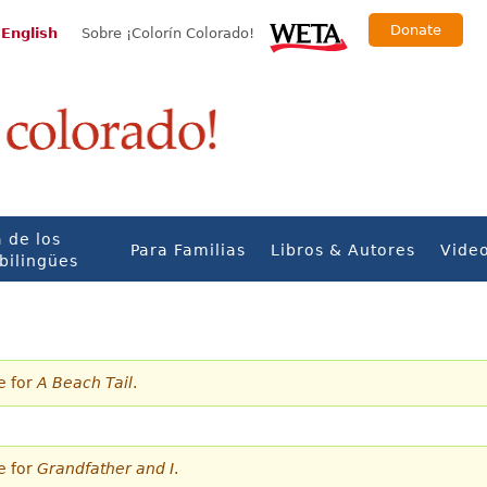
Donate
 English
Sobre ¡Colorín Colorado!
 de los
Para Familias
Libros & Autores
Vide
bilingües
e for
A Beach Tail
.
e for
Grandfather and I
.