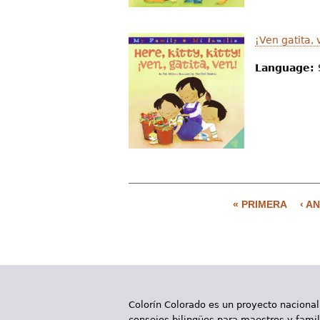
¡Ven gatita, 
Language:
« PRIMERA
‹ A
P
á
g
i
Colorín Colorado es un proyecto nacional
n
consejos bilingües para maestros y famili