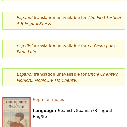
e
s
Más recursos
Español
translation unavailable for
The First Tortilla:
t
A Bilingual Story
.
á
a
Español
translation unavailable for
La fiesta para
q
Papá Luis
.
u
í
Español
translation unavailable for
Uncle Chente's
Picnic/El Picnic De Tio Chente
.
Sopa de frijoles
Language:
Spanish, Spanish (Bilingual
Eng/Sp)