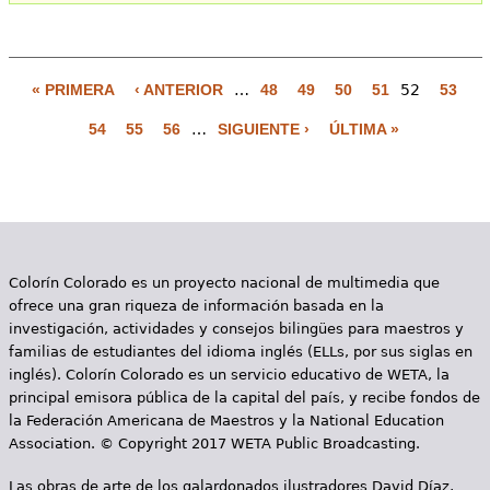
« PRIMERA
‹ ANTERIOR
…
48
49
50
51
52
53
P
54
55
56
…
SIGUIENTE ›
ÚLTIMA »
á
g
i
n
Colorín Colorado es un proyecto nacional de multimedia que
a
ofrece una gran riqueza de información basada en la
s
investigación, actividades y consejos bilingües para maestros y
familias de estudiantes del idioma inglés (ELLs, por sus siglas en
inglés). Colorín Colorado es un servicio educativo de WETA, la
principal emisora pública de la capital del país, y recibe fondos de
la Federación Americana de Maestros y la National Education
Association. © Copyright 2017 WETA Public Broadcasting.
Las obras de arte de los galardonados ilustradores David Díaz,