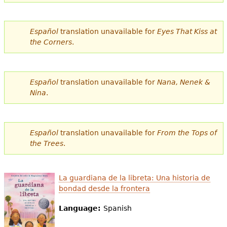
e
s
Más recursos
Español
translation unavailable for
Eyes That Kiss at
t
the Corners
.
á
a
Español
translation unavailable for
Nana, Nenek &
q
Nina
.
u
í
Español
translation unavailable for
From the Tops of
the Trees
.
La guardiana de la libreta: Una historia de
bondad desde la frontera
Language:
Spanish