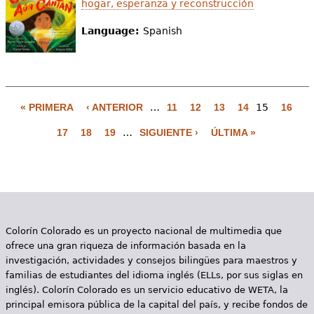
hogar, esperanza y reconstrucción
Language:
Spanish
« PRIMERA
‹ ANTERIOR
…
11
12
13
14
15
16
P
17
18
19
…
SIGUIENTE ›
ÚLTIMA »
á
g
i
n
Colorín Colorado es un proyecto nacional de multimedia que
a
ofrece una gran riqueza de información basada en la
s
investigación, actividades y consejos bilingües para maestros y
familias de estudiantes del idioma inglés (ELLs, por sus siglas en
inglés). Colorín Colorado es un servicio educativo de WETA, la
principal emisora pública de la capital del país, y recibe fondos de