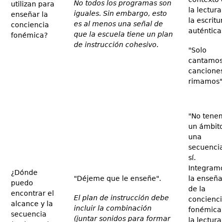
No todos los programas son
utilizan para
la lectura
iguales. Sin embargo, esto
enseñar la
la escritu
es al menos una señal de
conciencia
auténtica
que la escuela tiene un plan
fonémica?
de instrucción cohesivo.
"Solo
cantamo
cancione
rimamos"
"No tene
un ámbit
una
secuenci
sí.
Integram
¿Dónde
"Déjeme que le enseñe".
la enseñ
puedo
de la
encontrar el
El plan de instrucción debe
concienc
alcance y la
incluir la combinación
fonémica
secuencia
(juntar sonidos para formar
la lectura