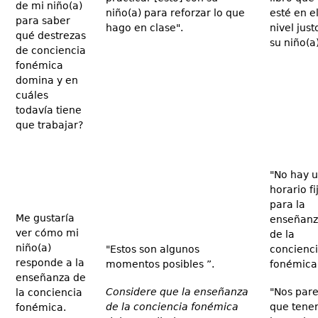
de mi niño(a)
niño(a) para reforzar lo que
esté en e
para saber
hago en clase".
nivel just
qué destrezas
su niño(a)
de conciencia
fonémica
domina y en
cuáles
todavía tiene
que trabajar?
"No hay 
horario fi
para la
Me gustaría
enseñanz
ver cómo mi
de la
niño(a)
"Estos son algunos
concienc
responde a la
momentos posibles ”.
fonémica
enseñanza de
Considere que la enseñanza
"Nos par
la conciencia
de la conciencia fonémica
que tener
fonémica.