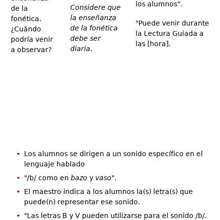
los alumnos".
Considere que
de la
la enseñanza
fonética.
"Puede venir durante
de la fonética
¿Cuándo
la Lectura Guiada a
debe ser
podría venir
las [hora].
diaria.
a observar?
Los alumnos se dirigen a un sonido específico en el
lenguaje hablado
"/b/ como en
bazo
y
vaso
".
El maestro indica a los alumnos la(s) letra(s) que
puede(n) representar ese sonido.
"Las letras B y V pueden utilizarse para el sonido /b/.