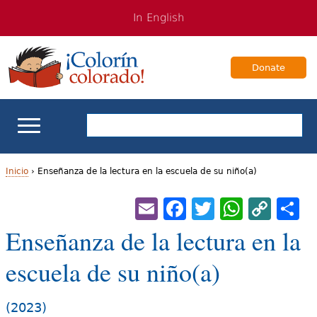
Jump
Jump
In English
to
to
navigation
Content
Donate
Apoyo escolar
Inicio
›
Enseñanza de la lectura en la escuela de su niño(a)
U
Email
Facebook
Twitter
Whats
Cop
S
Enseñanza de los estudiantes bilingües
Lin
s
Enseñanza de la lectura en la
Para Familias
t
escuela de su niño(a)
e
Libros & Autores
d
(2023)
Videos