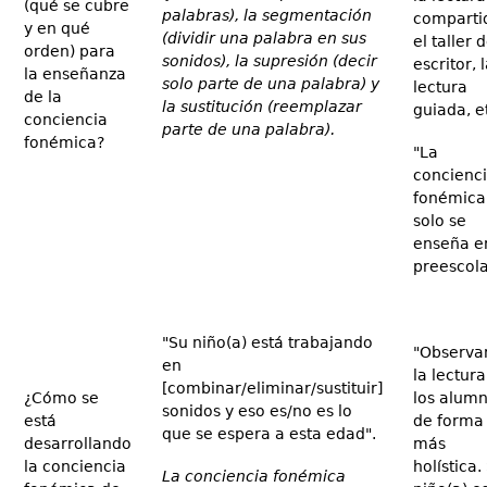
(qué se cubre
palabras), la segmentación
comparti
y en qué
(dividir una palabra en sus
el taller d
orden) para
sonidos), la supresión (decir
escritor, 
la enseñanza
solo parte de una palabra) y
lectura
de la
la sustitución (reemplazar
guiada, et
conciencia
parte de una palabra).
fonémica?
"La
concienc
fonémica
solo se
enseña en
preescola
"Su niño(a) está trabajando
"Observ
en
la lectura
[combinar/eliminar/sustituir]
¿Cómo se
los alum
sonidos y eso es/no es lo
está
de forma
que se espera a esta edad".
desarrollando
más
la conciencia
holística.
La conciencia fonémica