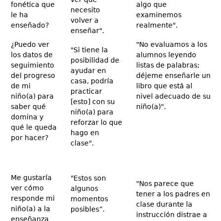
fonética que
algo que
necesito
le ha
examinemos
volver a
enseñado?
realmente".
enseñar".
¿Puedo ver
"No evaluamos a los
"Si tiene la
los datos de
alumnos leyendo
posibilidad de
seguimiento
listas de palabras;
ayudar en
del progreso
déjeme enseñarle un
casa, podría
de mi
libro que está al
practicar
niño(a) para
nivel adecuado de su
[esto] con su
saber qué
niño(a)".
niño(a) para
domina y
reforzar lo que
qué le queda
hago en
por hacer?
clase".
Me gustaría
"Estos son
"Nos parece que
ver cómo
algunos
tener a los padres en
responde mi
momentos
clase durante la
niño(a) a la
posibles”.
instrucción distrae a
enseñanza