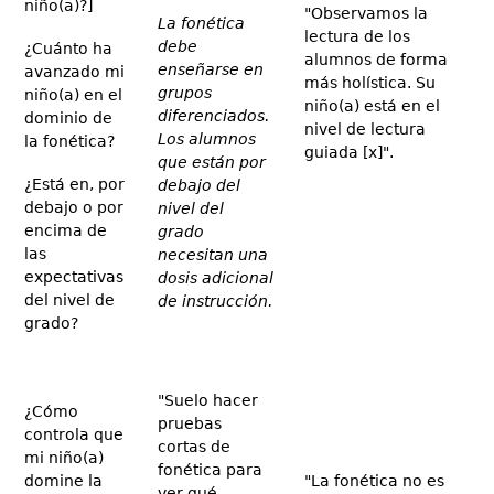
niño(a)?]
"Observamos la
La fonética
lectura de los
debe
¿Cuánto ha
alumnos de forma
enseñarse en
avanzado mi
más holística. Su
grupos
niño(a) en el
niño(a) está en el
diferenciados.
dominio de
nivel de lectura
Los alumnos
la fonética?
guiada [x]".
que están por
¿Está en, por
debajo del
debajo o por
nivel del
encima de
grado
las
necesitan una
expectativas
dosis adicional
del nivel de
de instrucción.
grado?
"Suelo hacer
¿Cómo
pruebas
controla que
cortas de
mi niño(a)
fonética para
domine la
"La fonética no es
ver qué