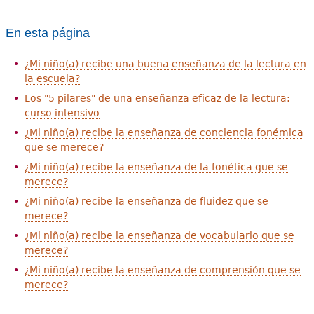
e
s
Más recursos
En esta página
t
¿Mi niño(a) recibe una buena enseñanza de la lectura en
la escuela?
á
Los "5 pilares" de una enseñanza eficaz de la lectura:
a
curso intensivo
q
¿Mi niño(a) recibe la enseñanza de conciencia fonémica
que se merece?
u
¿Mi niño(a) recibe la enseñanza de la fonética que se
í
merece?
¿Mi niño(a) recibe la enseñanza de fluidez que se
merece?
¿Mi niño(a) recibe la enseñanza de vocabulario que se
merece?
¿Mi niño(a) recibe la enseñanza de comprensión que se
merece?