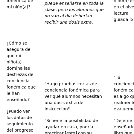
fonémica de
niño(a) e
puede enseñarse en toda la
mi niño(a)?
en el nive
clase, pero los alumnos que
lectura
no van al día deberían
guiada [x]
recibir una dosis extra.
¿Cómo se
asegura de
que mi
niño(a)
domina las
destrezas de
"La
conciencia
"Hago pruebas cortas de
concienc
fonémica que
conciencia fonémica para
fonémica
le han
ver qué alumnos necesitan
es algo q
enseñado?
una dosis extra de
realment
instrucción".
evaluemo
¿Puedo ver
los datos de
"Si tiene la posibilidad de
"Déjeme
seguimiento
ayudar en casa, podría
enseñarl
del progreso
practicar [esto] con su
libro que