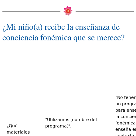
¿Mi niño(a) recibe la enseñanza de
conciencia fonémica que se merece?
"No tene
un progr
para ens
la concie
"Utilizamos [nombre del
fonémica
¿Qué
programa]".
enseña en
materiales
contexto