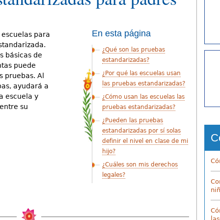
En esta página
 escuelas para
standarizada.
¿Qué son las pruebas
as básicas de
estandarizadas?
ntas puede
¿Por qué las escuelas usan
s pruebas. Al
las pruebas estandarizadas?
bas, ayudará a
la escuela y
¿Cómo usan las escuelas las
entre su
pruebas estandarizadas?
¿Pueden las pruebas
estandarizadas por sí solas
C
definir el nivel en clase de mi
hijo?
Có
¿Cuáles son mis derechos
legales?
Co
ni
Có
la