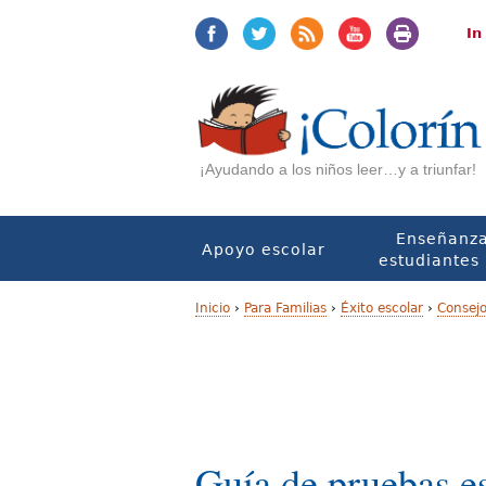
Jump
Jump
to
to
In
navigation
Content
¡Ayudando a los niños leer…y a triunfar!
Enseñanza
Apoyo escolar
estudiantes 
Inicio
›
Para Familias
›
Éxito escolar
›
Consejo
U
s
t
e
Guía de pruebas e