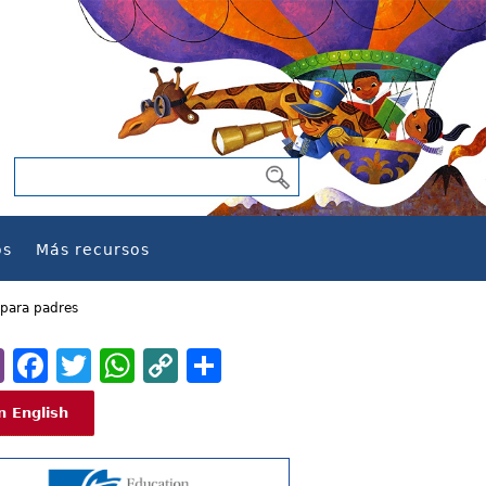
os
Más recursos
 para padres
Email
Facebook
Twitter
WhatsApp
Copy
Share
Link
n English