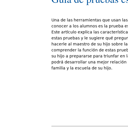
d
e
Una de las herramientas que usan las
s
conocer a los alumnos es la prueba e
Este artículo explica las característic
t
estas pruebas y le sugiere qué pregu
hacerle al maestro de su hijo sobre la
á
comprender la función de estas prue
a
su hijo a prepararse para triunfar en 
podrá desarrollar una mejor relación 
q
familia y la escuela de su hijo.
u
í