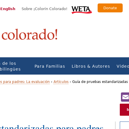
Donate
 English
Sobre ¡Colorín Colorado!
 de los
Para Familias
Libros & Autores
Vide
bilingües
s para padres: La evaluación
›
Artículos
›
Guía de pruebas estandarizadas
I
standarizadas para padres