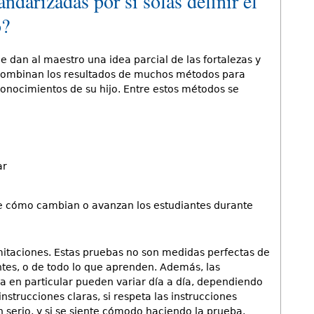
ndarizadas por sí solas definir el
o?
le dan al maestro una idea parcial de las fortalezas y
s combinan los resultados de muchos métodos para
conocimientos de su hijo. Entre estos métodos se
ar
e cómo cambian o avanzan los estudiantes durante
mitaciones. Estas pruebas no son medidas perfectas de
ntes, o de todo lo que aprenden. Además, las
ba en particular pueden variar día a día, dependiendo
 instrucciones claras, si respeta las instrucciones
 serio, y si se siente cómodo haciendo la prueba.