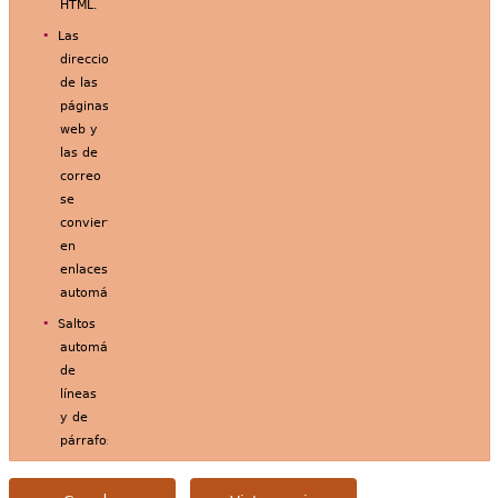
HTML.
Las
direcciones
de las
páginas
web y
las de
correo
se
convierten
en
enlaces
automáticamente.
Saltos
automáticos
de
líneas
y de
párrafos.