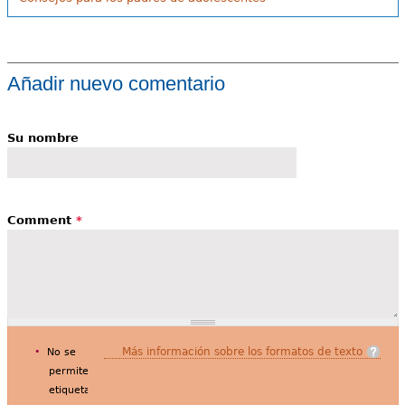
Añadir nuevo comentario
Su nombre
Comment
*
Más información sobre los formatos de texto
No se
permiten
etiquetas