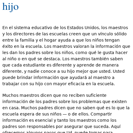
hijo
e
s
Más recursos
t
En el sistema educativo de los Estados Unidos, los maestros
á
y los directores de las escuelas creen que un vínculo sólido
entre la familia y el hogar ayuda a que los niños tengan
a
éxito en la escuela. Los maestros valoran la información que
les dan los padres sobre los niños, como qué le gusta hacer
q
al niño o en qué se destaca. Los maestros también saben
u
que cada estudiante es diferente y aprende de manera
diferente, y nadie conoce a su hijo mejor que usted. Usted
í
puede brindar información que ayudará al maestro a
trabajar con su hijo con mayor eficacia en la escuela.
Muchos maestros dicen que no reciben suficiente
información de los padres sobre los problemas que existen
en casa. Muchos padres dicen que no saben qué es lo que la
escuela espera de sus niños — o de ellos. Compartir
información es esencial y tanto los maestros como los
padres son responsables por asegurar que suceda. Aquí
ofrecemos algunos pasos que Ud. puede tomar para