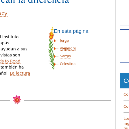
racy
En esta página
 Instituto
Jorge
papás
Alejandro
 ayudan a sus
evistas son
Sergio
ds to Read
Celestino
to también ha
añol,
La lectura
C
Co
Co
Le
in
mi