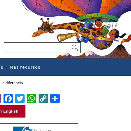
os
Más recursos
la diferencia
Email
Facebook
Twitter
WhatsApp
Copy
Share
Link
n English