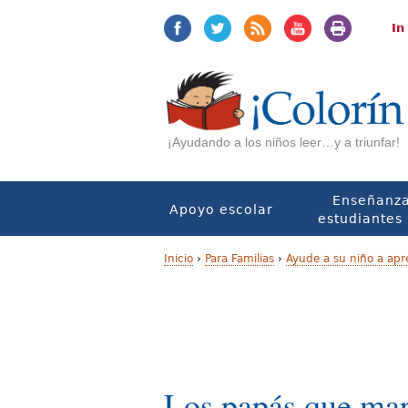
Jump
Jump
to
to
In
navigation
Content
¡Ayudando a los niños leer…y a triunfar!
Enseñanza
Apoyo escolar
estudiantes 
Inicio
›
Para Familias
›
Ayude a su niño a apr
U
s
t
e
Los papás que mar