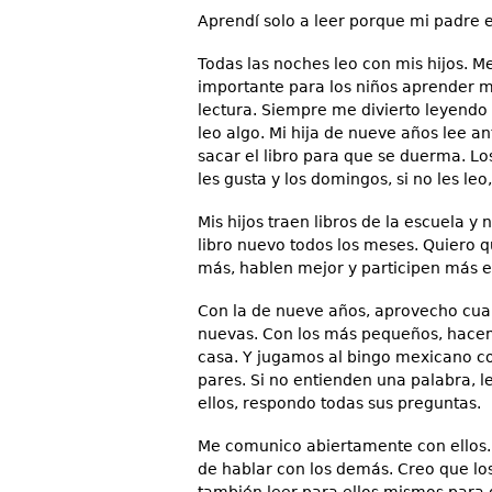
Aprendí solo a leer porque mi padre e
Todas las noches leo con mis hijos. M
importante para los niños aprender m
lectura. Siempre me divierto leyendo 
leo algo. Mi hija de nueve años lee a
sacar el libro para que se duerma. Lo
les gusta y los domingos, si no les leo
Mis hijos traen libros de la escuela y
libro nuevo todos los meses. Quiero 
más, hablen mejor y participen más 
Con la de nueve años, aprovecho cua
nuevas. Con los más pequeños, hacem
casa. Y jugamos al bingo mexicano co
pares. Si no entienden una palabra, l
ellos, respondo todas sus preguntas.
Me comunico abiertamente con ellos. 
de hablar con los demás. Creo que los
también leer para ellos mismos para