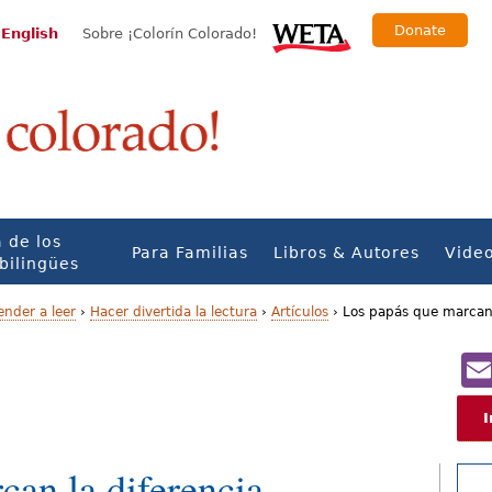
Donate
 English
Sobre ¡Colorín Colorado!
 de los
Para Familias
Libros & Autores
Vide
bilingües
ender a leer
›
Hacer divertida la lectura
›
Artículos
›
Los papás que marcan 
I
can la diferencia