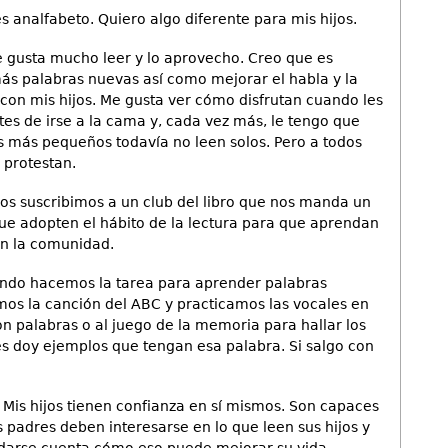
s analfabeto. Quiero algo diferente para mis hijos.
e gusta mucho leer y lo aprovecho. Creo que es
ás palabras nuevas así como mejorar el habla y la
con mis hijos. Me gusta ver cómo disfrutan cuando les
ntes de irse a la cama y, cada vez más, le tengo que
s más pequeños todavía no leen solos. Pero a todos
, protestan.
 nos suscribimos a un club del libro que nos manda un
que adopten el hábito de la lectura para que aprendan
en la comunidad.
ndo hacemos la tarea para aprender palabras
os la canción del ABC y practicamos las vocales en
n palabras o al juego de la memoria para hallar los
es doy ejemplos que tengan esa palabra. Si salgo con
Mis hijos tienen confianza en sí mismos. Son capaces
 padres deben interesarse en lo que leen sus hijos y
 darse cuenta cómo eso puede mejorar su vida.