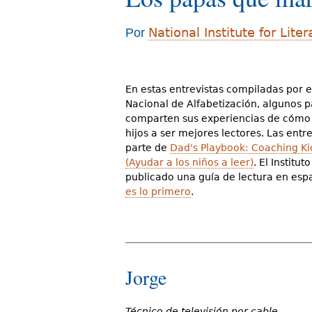
d
National Institute for Lite
Por
e
s
t
En estas entrevistas compiladas por el
Nacional de Alfabetización, algunos 
á
comparten sus experiencias de cómo
a
hijos a ser mejores lectores. Las entr
parte de
Dad's Playbook: Coaching Ki
q
(Ayudar a los niños a leer)
. El Institu
publicado una guía de lectura en esp
u
es lo primero
.
í
Jorge
Técnico de televisión por cable