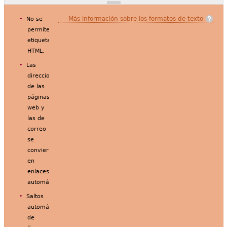
Más información sobre los formatos de texto
No se
permiten
etiquetas
HTML.
Las
direcciones
de las
páginas
web y
las de
correo
se
convierten
en
enlaces
automáticamente.
Saltos
automáticos
de