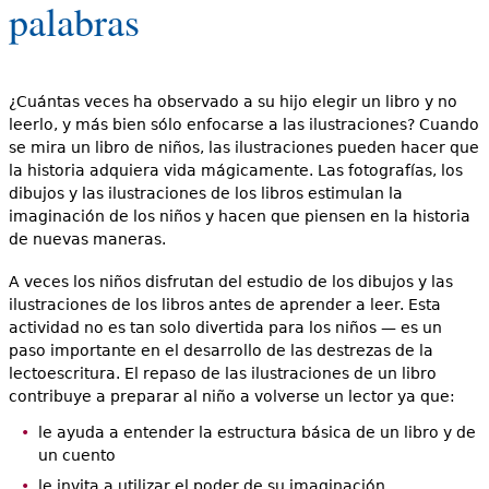
palabras
e
s
Más recursos
t
¿Cuántas veces ha observado a su hijo elegir un libro y no
á
leerlo, y más bien sólo enfocarse a las ilustraciones? Cuando
se mira un libro de niños, las ilustraciones pueden hacer que
a
la historia adquiera vida mágicamente. Las fotografías, los
dibujos y las ilustraciones de los libros estimulan la
q
imaginación de los niños y hacen que piensen en la historia
u
de nuevas maneras.
í
A veces los niños disfrutan del estudio de los dibujos y las
ilustraciones de los libros antes de aprender a leer. Esta
actividad no es tan solo divertida para los niños — es un
paso importante en el desarrollo de las destrezas de la
lectoescritura. El repaso de las ilustraciones de un libro
contribuye a preparar al niño a volverse un lector ya que:
le ayuda a entender la estructura básica de un libro y de
un cuento
le invita a utilizar el poder de su imaginación