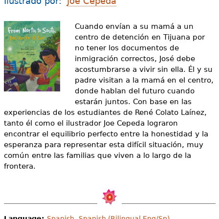
Ilustrado por:
Joe Cepeda
e
s
Más recursos
Cuando envían a su mamá a un
centro de detención en Tijuana por
t
no tener los documentos de
á
inmigración correctos, José debe
acostumbrarse a vivir sin ella. Él y su
a
padre visitan a la mamá en el centro,
q
donde hablan del futuro cuando
estarán juntos. Con base en las
u
experiencias de los estudiantes de René Colato Laínez,
tanto él como el ilustrador Joe Cepeda lograron
í
encontrar el equilibrio perfecto entre la honestidad y la
esperanza para representar esta difícil situación, muy
común entre las familias que viven a lo largo de la
frontera.
Language:
Spanish
,
Spanish (Bilingual Eng/Sp)