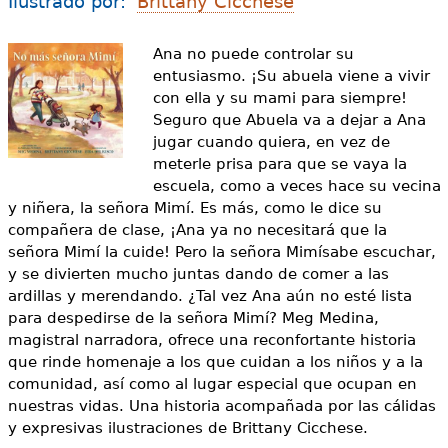
Ilustrado por:
Brittany Cicchese
e
s
Más recursos
Ana no puede controlar su
entusiasmo. ¡Su abuela viene a vivir
t
con ella y su mami para siempre!
á
Seguro que Abuela va a dejar a Ana
jugar cuando quiera, en vez de
a
meterle prisa para que se vaya la
q
escuela, como a veces hace su vecina
y niñera, la señora Mimí. Es más, como le dice su
u
compañera de clase, ¡Ana ya no necesitará que la
señora Mimí la cuide! Pero la señora Mimí
sabe escuchar,
í
y se divierten mucho juntas dando de comer a las
ardillas y merendando. ¿Tal vez Ana aún no esté lista
para despedirse de la señora Mimí? Meg Medina,
magistral narradora, ofrece una reconfortante historia
que rinde homenaje a los que cuidan a los niños y a la
comunidad, así como al lugar especial que ocupan en
nuestras vidas. Una historia acompañada por las cálidas
y expresivas ilustraciones de Brittany Cicchese.