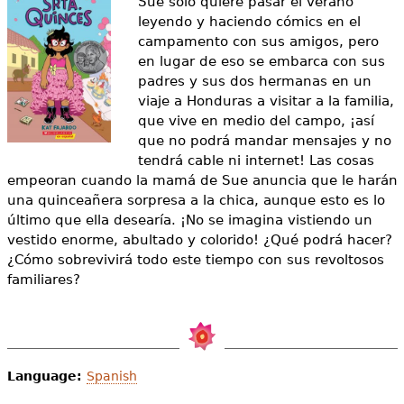
Sue solo quiere pasar el verano
e
leyendo y haciendo cómics en el
s
Más recursos
campamento con sus amigos, pero
en lugar de eso se embarca con sus
t
padres y sus dos hermanas en un
viaje a Honduras a visitar a la familia,
á
que vive en medio del campo, ¡así
a
que no podrá mandar mensajes y no
tendrá cable ni internet! Las cosas
q
empeoran cuando la mamá de Sue anuncia que le harán
u
una quinceañera sorpresa a la chica, aunque esto es lo
último que ella desearía. ¡No se imagina vistiendo un
í
vestido enorme, abultado y colorido! ¿Qué podrá hacer?
¿Cómo sobrevivirá todo este tiempo con sus revoltosos
familiares?
Language:
Spanish