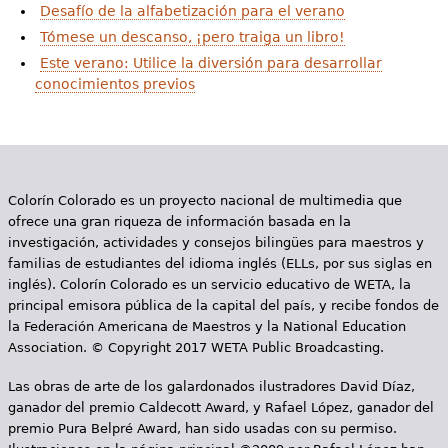
e
Desafío de la alfabetización para el verano
Tómese un descanso, ¡pero traiga un libro!
s
Más recursos
Este verano: Utilice la diversión para desarrollar
t
conocimientos previos
á
a
q
Colorín Colorado es un proyecto nacional de multimedia que
u
ofrece una gran riqueza de información basada en la
investigación, actividades y consejos bilingües para maestros y
í
familias de estudiantes del idioma inglés (ELLs, por sus siglas en
inglés). Colorín Colorado es un servicio educativo de WETA, la
principal emisora pública de la capital del país, y recibe fondos de
la Federación Americana de Maestros y la National Education
Association. © Copyright 2017 WETA Public Broadcasting.
Las obras de arte de los galardonados ilustradores David Díaz,
ganador del premio Caldecott Award, y Rafael López, ganador del
premio Pura Belpré Award, han sido usadas con su permiso.