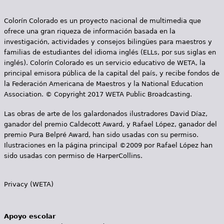
e
s
Colorín Colorado es un proyecto nacional de multimedia que
Más recursos
ofrece una gran riqueza de información basada en la
t
investigación, actividades y consejos bilingües para maestros y
familias de estudiantes del idioma inglés (ELLs, por sus siglas en
á
inglés). Colorín Colorado es un servicio educativo de WETA, la
a
principal emisora pública de la capital del país, y recibe fondos de
la Federación Americana de Maestros y la National Education
q
Association. © Copyright 2017 WETA Public Broadcasting.
u
Las obras de arte de los galardonados ilustradores David Díaz,
ganador del premio Caldecott Award, y Rafael López, ganador del
í
premio Pura Belpré Award, han sido usadas con su permiso.
Ilustraciones en la página principal ©2009 por Rafael López han
sido usadas con permiso de HarperCollins.
Privacy (WETA)
Apoyo escolar