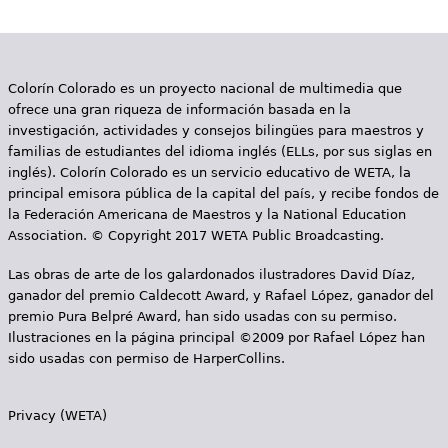
e
s
Más recursos
t
Colorín Colorado es un proyecto nacional de multimedia que
ofrece una gran riqueza de información basada en la
á
investigación, actividades y consejos bilingües para maestros y
a
familias de estudiantes del idioma inglés (ELLs, por sus siglas en
inglés). Colorín Colorado es un servicio educativo de WETA, la
q
principal emisora pública de la capital del país, y recibe fondos de
la Federación Americana de Maestros y la National Education
u
Association. © Copyright 2017 WETA Public Broadcasting.
í
Las obras de arte de los galardonados ilustradores David Díaz,
ganador del premio Caldecott Award, y Rafael López, ganador del
premio Pura Belpré Award, han sido usadas con su permiso.
Ilustraciones en la página principal ©2009 por Rafael López han
sido usadas con permiso de HarperCollins.
Privacy (WETA)