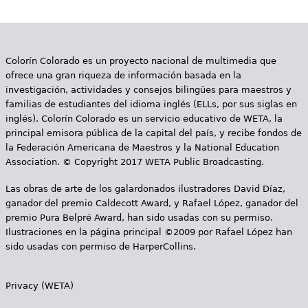
e
s
Más recursos
t
Colorín Colorado es un proyecto nacional de multimedia que
ofrece una gran riqueza de información basada en la
á
investigación, actividades y consejos bilingües para maestros y
a
familias de estudiantes del idioma inglés (ELLs, por sus siglas en
inglés). Colorín Colorado es un servicio educativo de WETA, la
q
principal emisora pública de la capital del país, y recibe fondos de
la Federación Americana de Maestros y la National Education
u
Association. © Copyright 2017 WETA Public Broadcasting.
í
Las obras de arte de los galardonados ilustradores David Díaz,
ganador del premio Caldecott Award, y Rafael López, ganador del
premio Pura Belpré Award, han sido usadas con su permiso.
Ilustraciones en la página principal ©2009 por Rafael López han
sido usadas con permiso de HarperCollins.
Privacy (WETA)