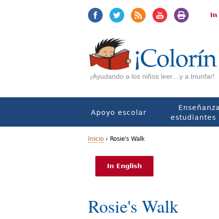
Jump
Jump
to
to
In
navigation
Content
¡Ayudando a los niños leer…y a triunfar!
Enseñanza
Apoyo escolar
estudiantes 
Inicio
›
Rosie's Walk
U
In English
s
t
Rosie's Walk
e