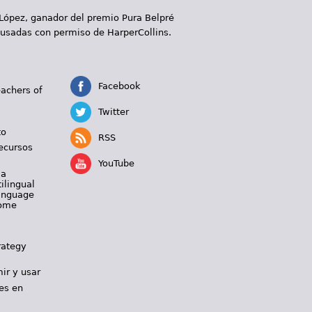
 López, ganador del premio Pura Belpré
 usadas con permiso de HarperCollins.
Facebook
eachers of
Twitter
to
RSS
ecursos
YouTube
 a
ilingual
Language
Home
rategy
ir y usar
es en