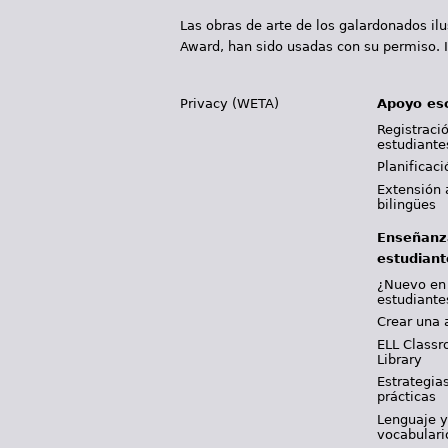
Las obras de arte de los galardonados il
Award, han sido usadas con su permiso. I
Privacy (WETA)
Apoyo es
Registració
estudiante
Planificac
Extensión 
bilingües
Enseñanz
estudiant
¿Nuevo en
estudiante
Crear una 
ELL Classr
Library
Estrategia
prácticas
Lenguaje 
vocabulari