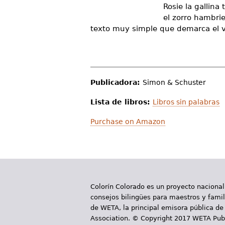
Rosie la gallina
d
el zorro hambrie
e
texto muy simple que demarca el via
s
t
á
Publicadora:
Simon & Schuster
a
Lista de libros:
Libros sin palabras
q
Purchase on Amazon
u
í
Colorín Colorado es un proyecto nacional
consejos bilingües para maestros y famili
de WETA, la principal emisora pública de 
Association. © Copyright 2017 WETA Publ