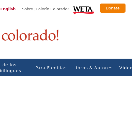
Donate
 English
Sobre ¡Colorín Colorado!
 de los
Para Familias
Libros & Autores
Vide
bilingües