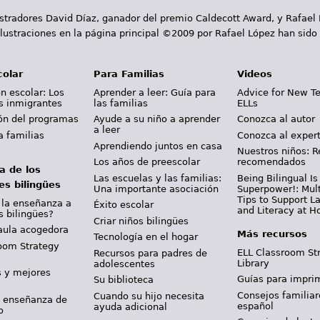
ustradores David Díaz, ganador del premio Caldecott Award, y Rafael
lustraciones en la página principal ©2009 por Rafael López han sido
colar
Para Familias
Videos
n escolar: Los
Aprender a leer: Guía para
Advice for New T
s inmigrantes
las familias
ELLs
ión del programas
Ayude a su niño a aprender
Conozca al autor
a leer
a familias
Conozca al exper
Aprendiendo juntos en casa
Nuestros niños: R
Los años de preescolar
recomendados
a de los
Las escuelas y las familias:
Being Bilingual Is
es bilingües
Una importante asociación
Superpower!: Mult
Tips to Support 
 la enseñanza a
Éxito escolar
and Literacy at 
s bilingües?
Criar niños bilingües
aula acogedora
Más recursos
Tecnología en el hogar
oom Strategy
ELL Classroom St
Recursos para padres de
Library
adolescentes
s y mejores
Guías para imprim
Su biblioteca
Consejos familiar
Cuando su hijo necesita
y enseñanza de
español
ayuda adicional
o