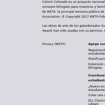
Colorín Colorado es un proyecto nacional
consejos bilingües para maestros y famili
de WETA, la principal emisora pública de 
Association. © Copyright 2017 WETA Publ
Las obras de arte de los galardonados il
Award, han sido usadas con su permiso. I
Privacy (WETA)
Apoyo es
Registració
estudiante
Planificac
Extensión 
bilingües
Enseñanz
estudiant
¿Nuevo en
estudiante
Crear una 
ELL Classr
Library