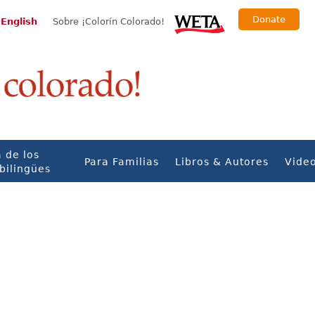
Donate
 English
Sobre ¡Colorín Colorado!
 de los
Para Familias
Libros & Autores
Vide
bilingües