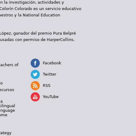
 la investigación, actividades y
 Colorín Colorado es un servicio educativo
aestros y la National Education
 López, ganador del premio Pura Belpré
 usadas con permiso de HarperCollins.
Facebook
eachers of
Twitter
to
RSS
ecursos
YouTube
 a
ilingual
Language
Home
rategy