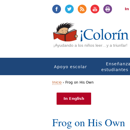
Jump
Jump
to
to
In
navigation
Content
¡Ayudando a los niños leer…y a triunfar!
Enseñanza
Apoyo escolar
estudiantes 
Inicio
›
Frog on His Own
U
In English
s
t
Frog on His Own
e