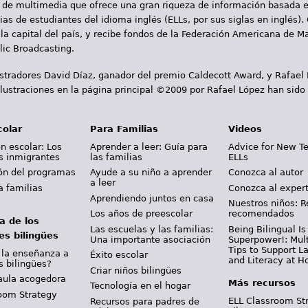
 de multimedia que ofrece una gran riqueza de información basada en
as de estudiantes del idioma inglés (ELLs, por sus siglas en inglés).
la capital del país, y recibe fondos de la Federación Americana de M
ic Broadcasting.
ustradores David Díaz, ganador del premio Caldecott Award, y Rafael
lustraciones en la página principal ©2009 por Rafael López han sido
colar
Para Familias
Videos
n escolar: Los
Aprender a leer: Guía para
Advice for New T
s inmigrantes
las familias
ELLs
ión del programas
Ayude a su niño a aprender
Conozca al autor
a leer
a familias
Conozca al exper
Aprendiendo juntos en casa
Nuestros niños: R
Los años de preescolar
recomendados
a de los
Las escuelas y las familias:
Being Bilingual Is
es bilingües
Una importante asociación
Superpower!: Mult
Tips to Support 
 la enseñanza a
Éxito escolar
and Literacy at 
s bilingües?
Criar niños bilingües
aula acogedora
Más recursos
Tecnología en el hogar
oom Strategy
ELL Classroom St
Recursos para padres de