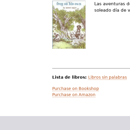
Las aventuras 
d
soleado día de 
e
s
t
á
a
q
u
Lista de libros:
Libros sin palabras
í
Purchase on Bookshop
Purchase on Amazon