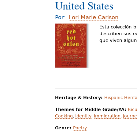
United States
d
e
Por:
Lori Marie Carlson
s
Esta colección 
describen sus e
t
que viven alguno
á
a
q
u
í
Heritage & History:
Hispanic Herit
Themes for Middle Grade/YA:
Bicu
Cooking
,
Identity
,
Immigration
,
Journe
Genre:
Poetry