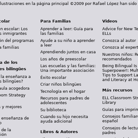
lustraciones en la página principal ©2009 por Rafael López han sido
colar
Para Familias
Videos
n escolar: Los
Aprender a leer: Guía para
Advice for New T
s inmigrantes
las familias
ELLs
ión del programas
Ayude a su niño a aprender
Conozca al autor
a leer
a familias
Conozca al exper
Aprendiendo juntos en casa
Nuestros niños: R
Los años de preescolar
recomendados
a de los
Las escuelas y las familias:
Being Bilingual Is
es bilingües
Una importante asociación
Superpower!: Mult
Tips to Support 
 la enseñanza a
Éxito escolar
and Literacy at 
s bilingües?
Criar niños bilingües
aula acogedora
Más recursos
Tecnología en el hogar
oom Strategy
ELL Classroom St
Recursos para padres de
Library
adolescentes
s y mejores
Guías para imprim
Su biblioteca
Consejos familiar
Cuando su hijo necesita
y enseñanza de
español
ayuda adicional
o
Consejos de lectu
 de la
Libros & Autores
padres
ción