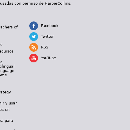
 usadas con permiso de HarperCollins.
Facebook
eachers of
Twitter
to
RSS
ecursos
YouTube
 a
ilingual
Language
Home
rategy
ir y usar
es en
ra para