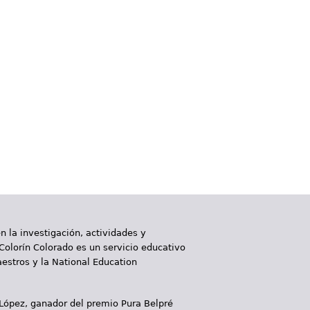
 la investigación, actividades y
 Colorín Colorado es un servicio educativo
aestros y la National Education
 López, ganador del premio Pura Belpré