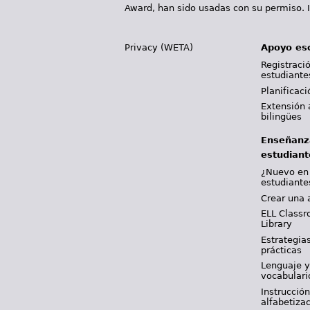
Award, han sido usadas con su permiso. I
Privacy (WETA)
Apoyo es
Registració
estudiante
Planificac
Extensión 
bilingües
Enseñanz
estudiant
¿Nuevo en
estudiante
Crear una 
ELL Classr
Library
Estrategia
prácticas
Lenguaje 
vocabulari
Instrucción
alfabetiza