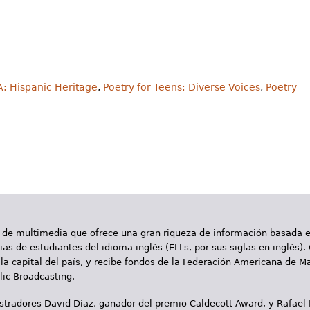
A: Hispanic Heritage
,
Poetry for Teens: Diverse Voices
,
Poetry
 de multimedia que ofrece una gran riqueza de información basada en
as de estudiantes del idioma inglés (ELLs, por sus siglas en inglés).
la capital del país, y recibe fondos de la Federación Americana de M
ic Broadcasting.
ustradores David Díaz, ganador del premio Caldecott Award, y Rafael