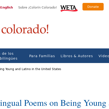
Donate
 English
Sobre ¡Colorín Colorado!
 de los
Para Familias
Libros & Autores
Vide
bilingües
ing Young and Latino in the United States
lingual Poems on Being Young a