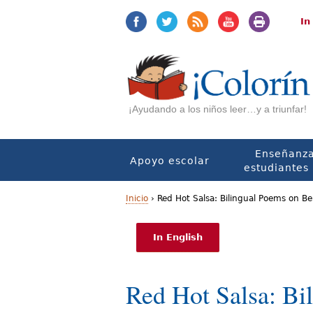
Jump
Jump
to
to
In
navigation
Content
¡Ayudando a los niños leer…y a triunfar!
Enseñanza
Apoyo escolar
estudiantes 
Inicio
›
Red Hot Salsa: Bilingual Poems on Be
U
In English
s
t
Red Hot Salsa: Bi
e