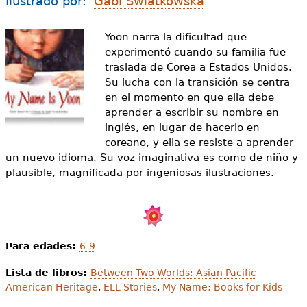
Ilustrado por:
Gabi Swiatkowska
e
s
Más recursos
Yoon narra la dificultad que
experimentó cuando su familia fue
t
traslada de Corea a Estados Unidos.
á
Su lucha con la transición se centra
en el momento en que ella debe
a
aprender a escribir su nombre en
q
inglés, en lugar de hacerlo en
coreano, y ella se resiste a aprender
u
un nuevo idioma. Su voz imaginativa es como de niño y
plausible, magnificada por ingeniosas ilustraciones.
í
Para edades:
6-9
Lista de libros:
Between Two Worlds: Asian Pacific
American Heritage
,
ELL Stories
,
My Name: Books for Kids