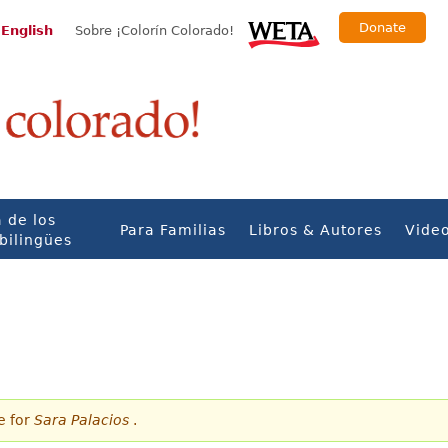
Donate
 English
Sobre ¡Colorín Colorado!
 de los
Para Familias
Libros & Autores
Vide
bilingües
e for
Sara Palacios
.