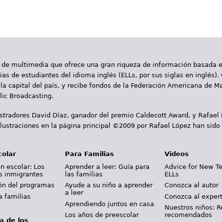
 de multimedia que ofrece una gran riqueza de información basada en
as de estudiantes del idioma inglés (ELLs, por sus siglas en inglés).
la capital del país, y recibe fondos de la Federación Americana de M
ic Broadcasting.
ustradores David Díaz, ganador del premio Caldecott Award, y Rafael
lustraciones en la página principal ©2009 por Rafael López han sido
colar
Para Familias
Videos
n escolar: Los
Aprender a leer: Guía para
Advice for New T
s inmigrantes
las familias
ELLs
ión del programas
Ayude a su niño a aprender
Conozca al autor
a leer
a familias
Conozca al exper
Aprendiendo juntos en casa
Nuestros niños: R
Los años de preescolar
recomendados
a de los