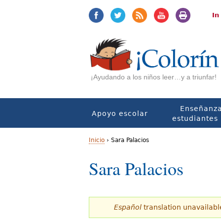
Jump
Jump
to
to
In
navigation
Content
¡Ayudando a los niños leer…y a triunfar!
Enseñanza
Apoyo escolar
estudiantes 
Inicio
›
Sara Palacios
U
Sara Palacios
s
t
Español
translation unavailabl
e