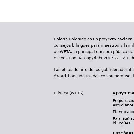
d
e
s
t
Colorín Colorado es un proyecto nacional
consejos bilingües para maestros y famili
á
de WETA, la principal emisora pública de 
a
Association. © Copyright 2017 WETA Publ
q
Las obras de arte de los galardonados il
Award, han sido usadas con su permiso. I
u
í
Privacy (WETA)
Apoyo es
Registració
estudiante
Planificac
Extensión 
bilingües
Enseñanz