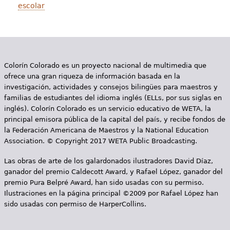
e
escolar
s
Más recursos
t
á
Colorín Colorado es un proyecto nacional de multimedia que
a
ofrece una gran riqueza de información basada en la
investigación, actividades y consejos bilingües para maestros y
q
familias de estudiantes del idioma inglés (ELLs, por sus siglas en
inglés). Colorín Colorado es un servicio educativo de WETA, la
u
principal emisora pública de la capital del país, y recibe fondos de
í
la Federación Americana de Maestros y la National Education
Association. © Copyright 2017 WETA Public Broadcasting.
Las obras de arte de los galardonados ilustradores David Díaz,
ganador del premio Caldecott Award, y Rafael López, ganador del
premio Pura Belpré Award, han sido usadas con su permiso.
Ilustraciones en la página principal ©2009 por Rafael López han
sido usadas con permiso de HarperCollins.