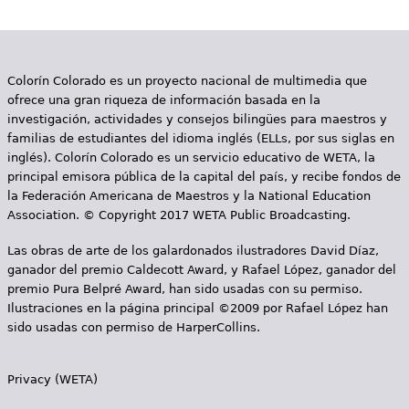
e
s
Más recursos
t
Colorín Colorado es un proyecto nacional de multimedia que
ofrece una gran riqueza de información basada en la
á
investigación, actividades y consejos bilingües para maestros y
a
familias de estudiantes del idioma inglés (ELLs, por sus siglas en
inglés). Colorín Colorado es un servicio educativo de WETA, la
q
principal emisora pública de la capital del país, y recibe fondos de
la Federación Americana de Maestros y la National Education
u
Association. © Copyright 2017 WETA Public Broadcasting.
í
Las obras de arte de los galardonados ilustradores David Díaz,
ganador del premio Caldecott Award, y Rafael López, ganador del
premio Pura Belpré Award, han sido usadas con su permiso.
Ilustraciones en la página principal ©2009 por Rafael López han
sido usadas con permiso de HarperCollins.
Privacy (WETA)