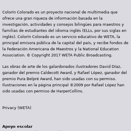
e
s
Colorín Colorado es un proyecto nacional de multimedia que
Más recursos
ofrece una gran riqueza de información basada en la
t
investigación, actividades y consejos bilingües para maestros y
familias de estudiantes del idioma inglés (ELLs, por sus siglas en
á
inglés). Colorín Colorado es un servicio educativo de WETA, la
a
principal emisora pública de la capital del país, y recibe fondos de
la Federación Americana de Maestros y la National Education
q
Association. © Copyright 2017 WETA Public Broadcasting.
u
Las obras de arte de los galardonados ilustradores David Díaz,
ganador del premio Caldecott Award, y Rafael López, ganador del
í
premio Pura Belpré Award, han sido usadas con su permiso.
Ilustraciones en la página principal ©2009 por Rafael López han
sido usadas con permiso de HarperCollins.
Privacy (WETA)
Apoyo escolar