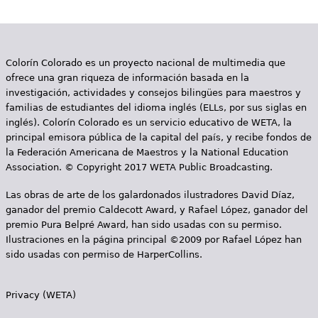
e
s
Más recursos
t
Colorín Colorado es un proyecto nacional de multimedia que
ofrece una gran riqueza de información basada en la
á
investigación, actividades y consejos bilingües para maestros y
a
familias de estudiantes del idioma inglés (ELLs, por sus siglas en
inglés). Colorín Colorado es un servicio educativo de WETA, la
q
principal emisora pública de la capital del país, y recibe fondos de
la Federación Americana de Maestros y la National Education
u
Association. © Copyright 2017 WETA Public Broadcasting.
í
Las obras de arte de los galardonados ilustradores David Díaz,
ganador del premio Caldecott Award, y Rafael López, ganador del
premio Pura Belpré Award, han sido usadas con su permiso.
Ilustraciones en la página principal ©2009 por Rafael López han
sido usadas con permiso de HarperCollins.
Privacy (WETA)