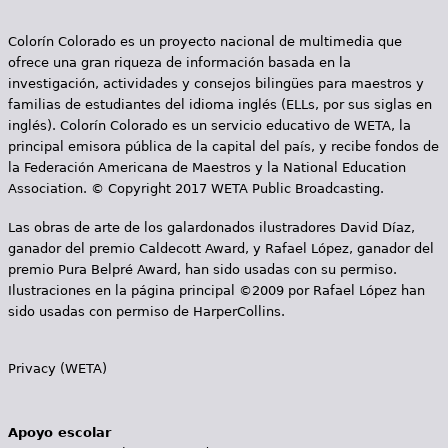
e
s
Colorín Colorado es un proyecto nacional de multimedia que
Más recursos
ofrece una gran riqueza de información basada en la
t
investigación, actividades y consejos bilingües para maestros y
familias de estudiantes del idioma inglés (ELLs, por sus siglas en
á
inglés). Colorín Colorado es un servicio educativo de WETA, la
a
principal emisora pública de la capital del país, y recibe fondos de
la Federación Americana de Maestros y la National Education
q
Association. © Copyright 2017 WETA Public Broadcasting.
u
Las obras de arte de los galardonados ilustradores David Díaz,
ganador del premio Caldecott Award, y Rafael López, ganador del
í
premio Pura Belpré Award, han sido usadas con su permiso.
Ilustraciones en la página principal ©2009 por Rafael López han
sido usadas con permiso de HarperCollins.
Privacy (WETA)
Apoyo escolar