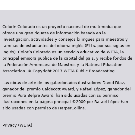
e
s
Más recursos
t
Colorín Colorado es un proyecto nacional de multimedia que
ofrece una gran riqueza de información basada en la
á
investigación, actividades y consejos bilingües para maestros y
a
familias de estudiantes del idioma inglés (ELLs, por sus siglas en
inglés). Colorín Colorado es un servicio educativo de WETA, la
q
principal emisora pública de la capital del país, y recibe fondos de
la Federación Americana de Maestros y la National Education
u
Association. © Copyright 2017 WETA Public Broadcasting.
í
Las obras de arte de los galardonados ilustradores David Díaz,
ganador del premio Caldecott Award, y Rafael López, ganador del
premio Pura Belpré Award, han sido usadas con su permiso.
Ilustraciones en la página principal ©2009 por Rafael López han
sido usadas con permiso de HarperCollins.
Privacy (WETA)