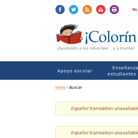
Jump
Jump
to
to
In
navigation
Content
¡Ayudando a los niños leer…y a triunfar!
Enseñanza
Apoyo escolar
estudiantes 
Inicio
›
Buscar
U
Español
translation unavailabl
s
t
e
Español
translation unavailabl