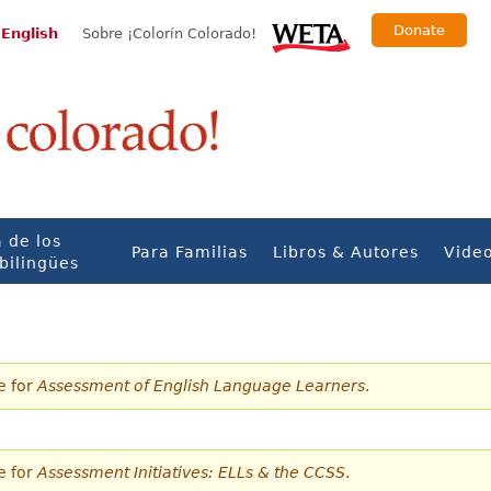
Donate
 English
Sobre ¡Colorín Colorado!
 de los
Para Familias
Libros & Autores
Vide
bilingües
e for
Assessment of English Language Learners
.
e for
Assessment Initiatives: ELLs & the CCSS
.