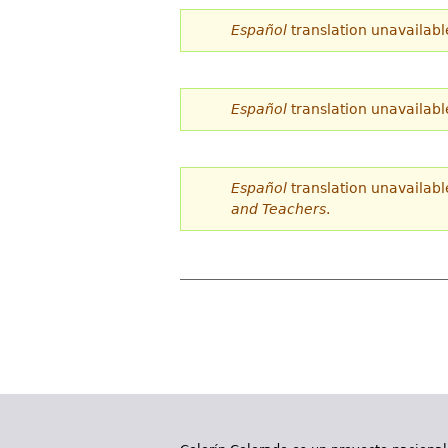
Español
translation unavailabl
Español
translation unavailabl
Español
translation unavailabl
and Teachers
.
P
á
g
i