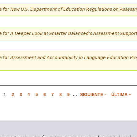
e for
New U.S. Department of Education Regulations on Assessm
e for
A Deeper Look at Smarter Balanced’s Assessment Support
e for
Assessment and Accountability in Language Education Pro
1
2
3
4
5
6
7
8
9
…
SIGUIENTE ›
ÚLTIMA »