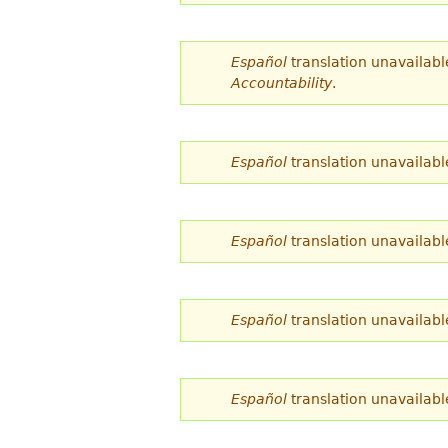
d
e
Español
translation unavailabl
Accountability
.
s
t
á
Español
translation unavailabl
a
q
Español
translation unavailabl
u
í
Español
translation unavailabl
Español
translation unavailabl