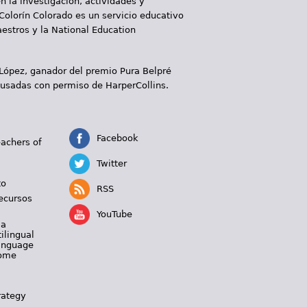
 la investigación, actividades y
 Colorín Colorado es un servicio educativo
aestros y la National Education
 López, ganador del premio Pura Belpré
 usadas con permiso de HarperCollins.
Facebook
eachers of
Twitter
to
RSS
ecursos
YouTube
 a
ilingual
Language
Home
rategy