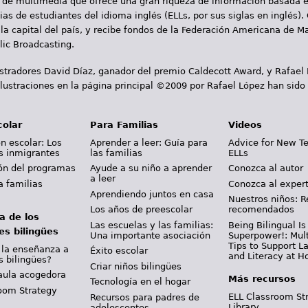
 de multimedia que ofrece una gran riqueza de información basada en
as de estudiantes del idioma inglés (ELLs, por sus siglas en inglés).
la capital del país, y recibe fondos de la Federación Americana de M
ic Broadcasting.
ustradores David Díaz, ganador del premio Caldecott Award, y Rafael
lustraciones en la página principal ©2009 por Rafael López han sido
colar
Para Familias
Videos
n escolar: Los
Aprender a leer: Guía para
Advice for New T
s inmigrantes
las familias
ELLs
ión del programas
Ayude a su niño a aprender
Conozca al autor
a leer
a familias
Conozca al exper
Aprendiendo juntos en casa
Nuestros niños: R
Los años de preescolar
recomendados
a de los
Las escuelas y las familias:
Being Bilingual Is
es bilingües
Una importante asociación
Superpower!: Mult
Tips to Support 
 la enseñanza a
Éxito escolar
and Literacy at 
s bilingües?
Criar niños bilingües
aula acogedora
Más recursos
Tecnología en el hogar
oom Strategy
ELL Classroom St
Recursos para padres de
Library
adolescentes