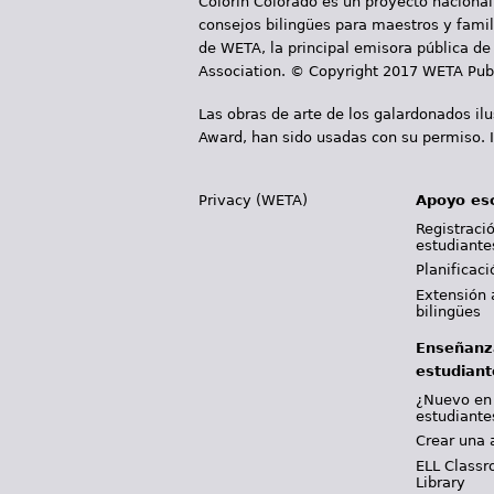
Colorín Colorado es un proyecto nacional
n
consejos bilingües para maestros y famili
a
de WETA, la principal emisora pública de 
Association. © Copyright 2017 WETA Publ
s
Las obras de arte de los galardonados il
Award, han sido usadas con su permiso. I
Privacy (WETA)
Apoyo es
Registració
estudiante
Planificac
Extensión 
bilingües
Enseñanz
estudiant
¿Nuevo en
estudiante
Crear una 
ELL Classr
Library