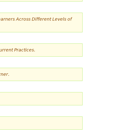
rners Across Different Levels of
urrent Practices
.
rner
.