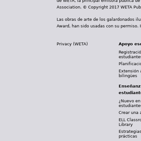
a
de WETA, la principal emisora pública de 
Association. © Copyright 2017 WETA Publ
s
Las obras de arte de los galardonados il
Award, han sido usadas con su permiso. I
Privacy (WETA)
Apoyo es
Registració
estudiante
Planificac
Extensión 
bilingües
Enseñanz
estudiant
¿Nuevo en
estudiante
Crear una 
ELL Classr
Library
Estrategia
prácticas