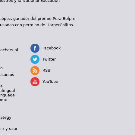
aestros y la National Education
 López, ganador del premio Pura Belpré
 usadas con permiso de HarperCollins.
Facebook
eachers of
Twitter
to
RSS
ecursos
YouTube
 a
ilingual
Language
Home
rategy
ir y usar