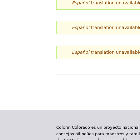
Español
translation unavailabl
Español
translation unavailabl
Español
translation unavailabl
P
á
g
i
Colorín Colorado es un proyecto nacional
n
consejos bilingües para maestros y famili