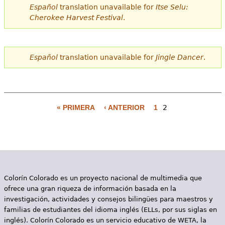
Español
translation unavailable for
Itse Selu:
Cherokee Harvest Festival
.
Español
translation unavailable for
Jingle Dancer
.
« PRIMERA
‹ ANTERIOR
1
2
P
á
g
i
Colorín Colorado es un proyecto nacional de multimedia que
n
ofrece una gran riqueza de información basada en la
a
investigación, actividades y consejos bilingües para maestros y
familias de estudiantes del idioma inglés (ELLs, por sus siglas en
s
inglés). Colorín Colorado es un servicio educativo de WETA, la