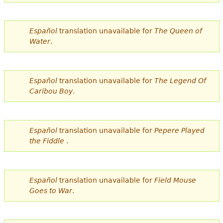
e
s
Más recursos
Español
translation unavailable for
The Queen of
t
Water
.
á
a
Español
translation unavailable for
The Legend Of
q
Caribou Boy
.
u
í
Español
translation unavailable for
Pepere Played
the Fiddle
.
Español
translation unavailable for
Field Mouse
Goes to War
.