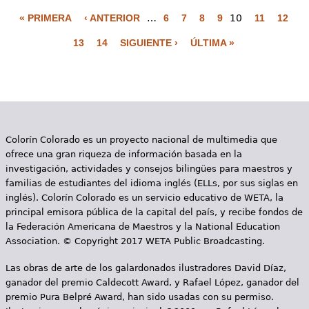
« PRIMERA
‹ ANTERIOR
…
6
7
8
9
10
11
12
P
13
14
SIGUIENTE ›
ÚLTIMA »
á
g
i
n
Colorín Colorado es un proyecto nacional de multimedia que
a
ofrece una gran riqueza de información basada en la
s
investigación, actividades y consejos bilingües para maestros y
familias de estudiantes del idioma inglés (ELLs, por sus siglas en
inglés). Colorín Colorado es un servicio educativo de WETA, la
principal emisora pública de la capital del país, y recibe fondos de
la Federación Americana de Maestros y la National Education
Association. © Copyright 2017 WETA Public Broadcasting.
Las obras de arte de los galardonados ilustradores David Díaz,
ganador del premio Caldecott Award, y Rafael López, ganador del
premio Pura Belpré Award, han sido usadas con su permiso.