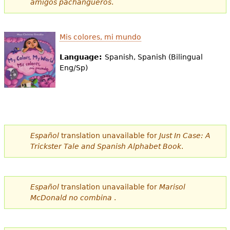
amigos pachangueros
.
e
s
Más recursos
Mis colores, mi mundo
t
Language:
Spanish, Spanish (Bilingual
á
Eng/Sp)
a
q
u
í
Español
translation unavailable for
Just In Case: A
Trickster Tale and Spanish Alphabet Book
.
Español
translation unavailable for
Marisol
McDonald no combina
.