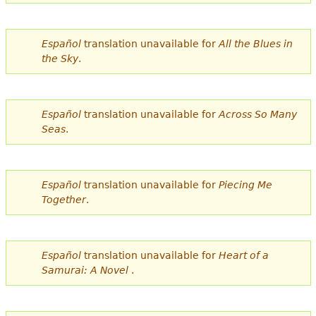
e
s
Más recursos
Español
translation unavailable for
All the Blues in
t
the Sky
.
á
a
Español
translation unavailable for
Across So Many
q
Seas
.
u
í
Español
translation unavailable for
Piecing Me
Together
.
Español
translation unavailable for
Heart of a
Samurai: A Novel
.