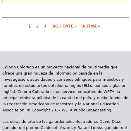
1
2
3
SIGUIENTE ›
ÚLTIMA »
P
á
g
i
Colorín Colorado es un proyecto nacional de multimedia que
n
ofrece una gran riqueza de información basada en la
a
investigación, actividades y consejos bilingües para maestros y
familias de estudiantes del idioma inglés (ELLs, por sus siglas en
s
inglés). Colorín Colorado es un servicio educativo de WETA, la
principal emisora pública de la capital del país, y recibe fondos de
la Federación Americana de Maestros y la National Education
Association. © Copyright 2017 WETA Public Broadcasting.
Las obras de arte de los galardonados ilustradores David Díaz,
ganador del premio Caldecott Award, y Rafael López, ganador del