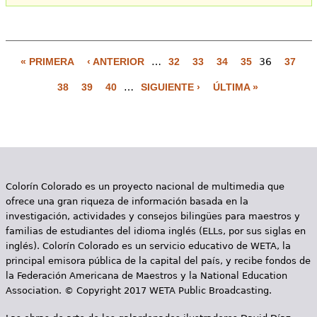
« PRIMERA
‹ ANTERIOR
…
32
33
34
35
36
37
P
38
39
40
…
SIGUIENTE ›
ÚLTIMA »
á
g
i
n
Colorín Colorado es un proyecto nacional de multimedia que
a
ofrece una gran riqueza de información basada en la
s
investigación, actividades y consejos bilingües para maestros y
familias de estudiantes del idioma inglés (ELLs, por sus siglas en
inglés). Colorín Colorado es un servicio educativo de WETA, la
principal emisora pública de la capital del país, y recibe fondos de
la Federación Americana de Maestros y la National Education
Association. © Copyright 2017 WETA Public Broadcasting.