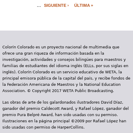
…
SIGUIENTE ›
ÚLTIMA »
á
g
i
n
Colorín Colorado es un proyecto nacional de multimedia que
a
ofrece una gran riqueza de información basada en la
s
investigación, actividades y consejos bilingües para maestros y
familias de estudiantes del idioma inglés (ELLs, por sus siglas en
inglés). Colorín Colorado es un servicio educativo de WETA, la
principal emisora pública de la capital del país, y recibe fondos de
la Federación Americana de Maestros y la National Education
Association. © Copyright 2017 WETA Public Broadcasting.
Las obras de arte de los galardonados ilustradores David Díaz,
ganador del premio Caldecott Award, y Rafael López, ganador del
premio Pura Belpré Award, han sido usadas con su permiso.
Ilustraciones en la página principal ©2009 por Rafael López han
sido usadas con permiso de HarperCollins.