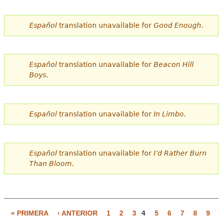
Español
translation unavailable for
Good Enough
.
Español
translation unavailable for
Beacon Hill
Boys
.
Español
translation unavailable for
In Limbo
.
Español
translation unavailable for
I’d Rather Burn
Than Bloom
.
« PRIMERA
‹ ANTERIOR
1
2
3
4
5
6
7
8
9
P