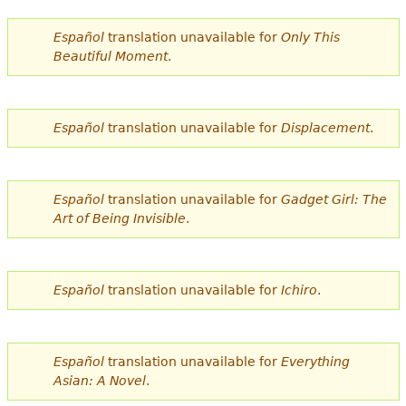
e
Español
translation unavailable for
Only This
s
Más recursos
Beautiful Moment
.
t
á
Español
translation unavailable for
Displacement
.
a
q
u
Español
translation unavailable for
Gadget Girl: The
Art of Being Invisible
.
í
Español
translation unavailable for
Ichiro
.
Español
translation unavailable for
Everything
Asian: A Novel
.