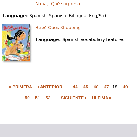
Nana, ¡Qué sorpresa!
Language:
Spanish, Spanish (Bilingual Eng/Sp)
Bebé Goes Shopping
Language:
Spanish vocabulary featured
« PRIMERA
‹ ANTERIOR
…
44
45
46
47
48
49
P
50
51
52
…
SIGUIENTE ›
ÚLTIMA »
á
g
i
n