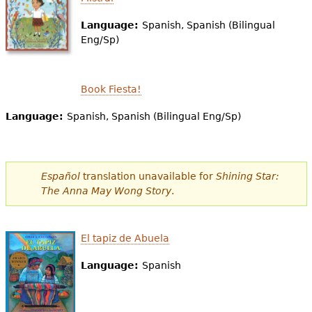
e
Language:
Spanish, Spanish (Bilingual
s
Más recursos
Eng/Sp)
t
á
Book Fiesta!
a
Language:
Spanish, Spanish (Bilingual Eng/Sp)
q
u
í
Español
translation unavailable for
Shining Star:
The Anna May Wong Story
.
El tapiz de Abuela
Language:
Spanish