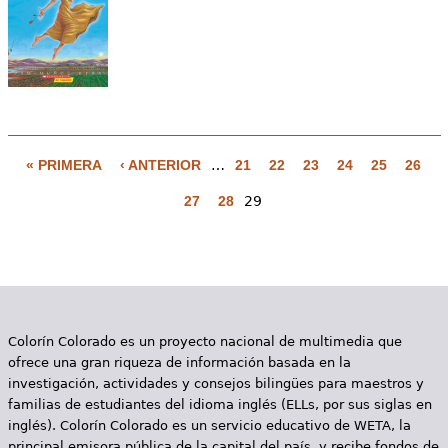
e
s
Más recursos
t
á
a
« PRIMERA
‹ ANTERIOR
…
21
22
23
24
25
26
P
q
27
28
29
á
u
g
í
i
n
Colorín Colorado es un proyecto nacional de multimedia que
a
ofrece una gran riqueza de información basada en la
s
investigación, actividades y consejos bilingües para maestros y
familias de estudiantes del idioma inglés (ELLs, por sus siglas en
inglés). Colorín Colorado es un servicio educativo de WETA, la
principal emisora pública de la capital del país, y recibe fondos de