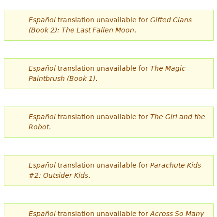
e
Español
translation unavailable for
Gifted Clans
s
Más recursos
(Book 2): The Last Fallen Moon
.
t
á
Español
translation unavailable for
The Magic
a
Paintbrush (Book 1)
.
q
u
Español
translation unavailable for
The Girl and the
í
Robot
.
Español
translation unavailable for
Parachute Kids
#2: Outsider Kids
.
Español
translation unavailable for
Across So Many