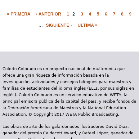
« PRIMERA
‹ ANTERIOR
1
2
3
4
5
6
7
8
9
P
…
SIGUIENTE ›
ÚLTIMA »
á
g
i
n
Colorín Colorado es un proyecto nacional de multimedia que
a
ofrece una gran riqueza de información basada en la
s
investigación, actividades y consejos bilingües para maestros y
familias de estudiantes del idioma inglés (ELLs, por sus siglas en
inglés). Colorín Colorado es un servicio educativo de WETA, la
principal emisora pública de la capital del país, y recibe fondos de
la Federación Americana de Maestros y la National Education
Association. © Copyright 2017 WETA Public Broadcasting.
Las obras de arte de los galardonados ilustradores David Díaz,
ganador del premio Caldecott Award, y Rafael López, ganador del