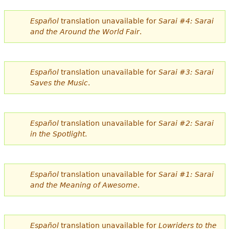
e
Español
translation unavailable for
Sarai #4: Sarai
s
Más recursos
and the Around the World Fair
.
t
á
Español
translation unavailable for
Sarai #3: Sarai
a
Saves the Music
.
q
u
Español
translation unavailable for
Sarai #2: Sarai
í
in the Spotlight
.
Español
translation unavailable for
Sarai #1: Sarai
and the Meaning of Awesome
.
Español
translation unavailable for
Lowriders to the