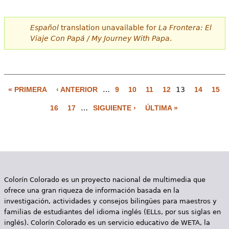
Español
translation unavailable for
La Frontera: El
Viaje Con Papá / My Journey With Papa
.
« PRIMERA
‹ ANTERIOR
…
9
10
11
12
13
14
15
P
16
17
…
SIGUIENTE ›
ÚLTIMA »
á
g
i
n
Colorín Colorado es un proyecto nacional de multimedia que
a
ofrece una gran riqueza de información basada en la
s
investigación, actividades y consejos bilingües para maestros y
familias de estudiantes del idioma inglés (ELLs, por sus siglas en
inglés). Colorín Colorado es un servicio educativo de WETA, la