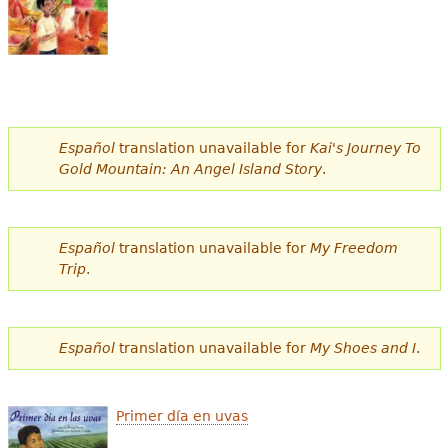
e
s
Más recursos
t
á
a
Español
translation unavailable for
Kai's Journey To
Gold Mountain: An Angel Island Story
.
q
u
Español
translation unavailable for
My Freedom
í
Trip
.
Español
translation unavailable for
My Shoes and I
.
Primer día en uvas