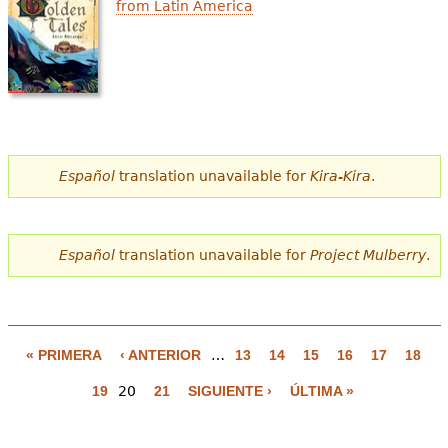
from Latin America
Español
translation unavailable for
Kira-Kira
.
Español
translation unavailable for
Project Mulberry
.
« PRIMERA
‹ ANTERIOR
…
13
14
15
16
17
18
P
19
20
21
SIGUIENTE ›
ÚLTIMA »
á
g