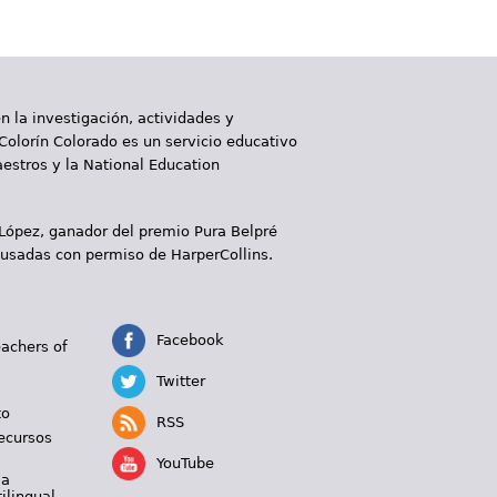
 la investigación, actividades y
 Colorín Colorado es un servicio educativo
aestros y la National Education
 López, ganador del premio Pura Belpré
 usadas con permiso de HarperCollins.
Facebook
eachers of
Twitter
to
RSS
ecursos
YouTube
 a
ilingual