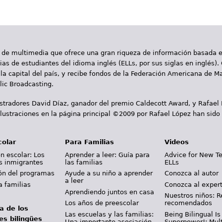
 de multimedia que ofrece una gran riqueza de información basada en
as de estudiantes del idioma inglés (ELLs, por sus siglas en inglés).
la capital del país, y recibe fondos de la Federación Americana de M
ic Broadcasting.
ustradores David Díaz, ganador del premio Caldecott Award, y Rafael
lustraciones en la página principal ©2009 por Rafael López han sido
colar
Para Familias
Videos
n escolar: Los
Aprender a leer: Guía para
Advice for New T
s inmigrantes
las familias
ELLs
ión del programas
Ayude a su niño a aprender
Conozca al autor
a leer
a familias
Conozca al exper
Aprendiendo juntos en casa
Nuestros niños: R
Los años de preescolar
recomendados
a de los
Las escuelas y las familias:
Being Bilingual Is
es bilingües
Una importante asociación
Superpower!: Mult