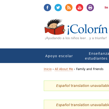
Jump
Jump
to
to
In
navigation
Content
¡Ayudando a los niños leer…y a triunfar!
Enseñanza
Apoyo escolar
estudiantes 
Inicio
›
All About Me
›
Family and Friends
U
Español
translation unavailabl
s
t
e
Español
translation unavailabl