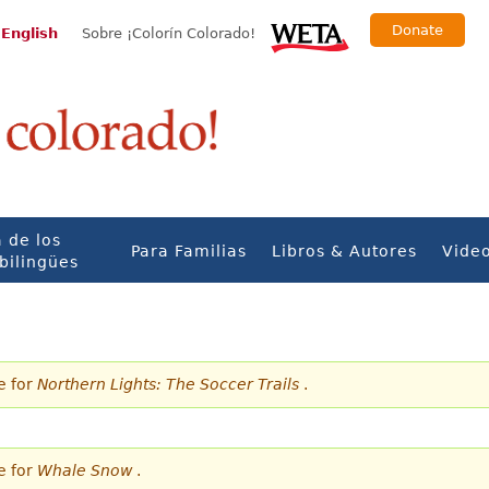
Donate
 English
Sobre ¡Colorín Colorado!
 de los
Para Familias
Libros & Autores
Vide
bilingües
e for
Northern Lights: The Soccer Trails
.
e for
Whale Snow
.