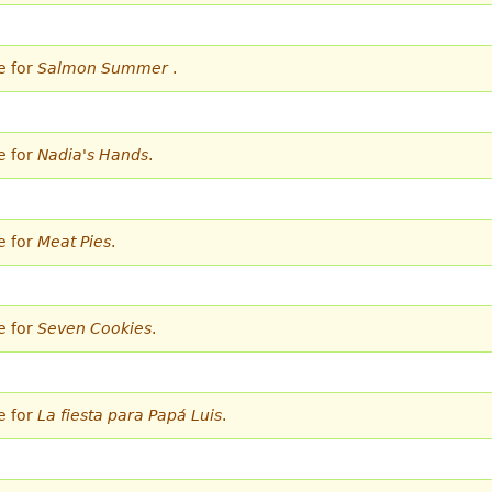
e for
Salmon Summer
.
e for
Nadia's Hands
.
e for
Meat Pies
.
e for
Seven Cookies
.
e for
La fiesta para Papá Luis
.