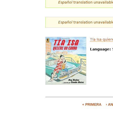
Español
translation unavailabl
Español
translation unavailabl
Tía Isa quier
Language:
« PRIMERA
‹ A
P