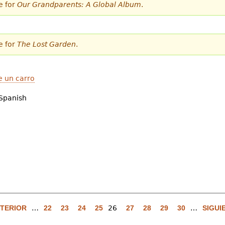
e for
Our Grandparents: A Global Album
.
e for
The Lost Garden
.
e un carro
Spanish
NTERIOR
…
22
23
24
25
26
27
28
29
30
…
SIGUI