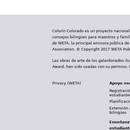
á
g
i
Colorín Colorado es un proyecto nacional
n
consejos bilingües para maestros y famili
a
de WETA, la principal emisora pública de 
Association. © Copyright 2017 WETA Publ
s
Las obras de arte de los galardonados il
Award, han sido usadas con su permiso. I
Privacy (WETA)
Apoyo es
Registració
estudiante
Planificac
Extensión 
bilingües
Enseñanz
estudiant