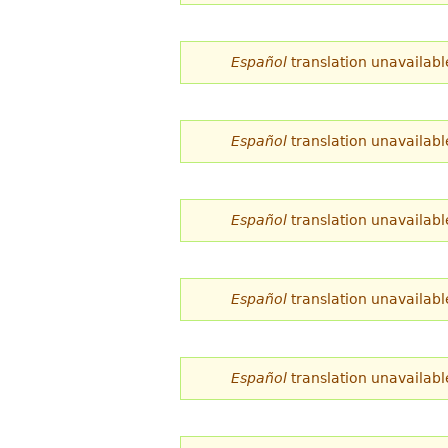
d
e
Español
translation unavailabl
s
t
Español
translation unavailabl
á
a
Español
translation unavailabl
q
u
í
Español
translation unavailabl
Español
translation unavailabl