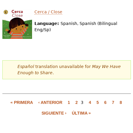
Cerca / Close
Language:
Spanish, Spanish (Bilingual
Eng/Sp)
Español
translation unavailable for
May We Have
Enough to Share
.
« PRIMERA
‹ ANTERIOR
1
2
3
4
5
6
7
8
P
SIGUIENTE ›
ÚLTIMA »
á
g