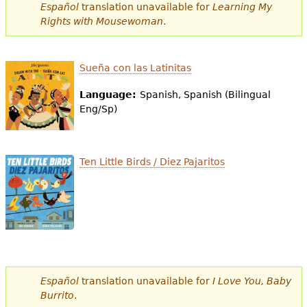
e
Español
translation unavailable for
Learning My
Rights with Mousewoman
.
s
Más recursos
t
Sueña con las Latinitas
á
Language:
Spanish, Spanish (Bilingual
a
Eng/Sp)
q
u
Ten Little Birds / Diez Pajaritos
í
Español
translation unavailable for
I Love You, Baby
Burrito
.