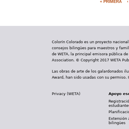
« PRIMERA
P
á
g
i
Colorín Colorado es un proyecto nacional
n
consejos bilingües para maestros y famili
a
de WETA, la principal emisora pública de 
Association. © Copyright 2017 WETA Publ
s
Las obras de arte de los galardonados il
Award, han sido usadas con su permiso. I
Privacy (WETA)
Apoyo es
Registració
estudiante
Planificac
Extensión 
bilingües