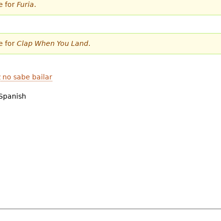
e for
Furia
.
e for
Clap When You Land
.
 no sabe bailar
Spanish