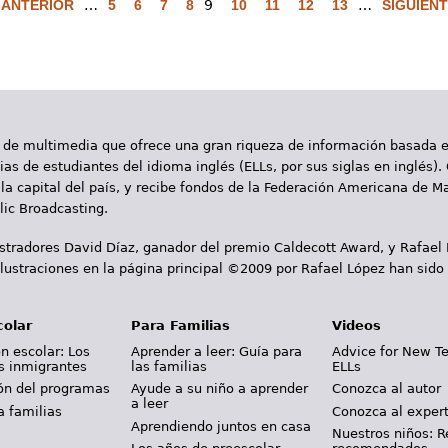
‹ ANTERIOR
…
5
6
7
8
9
10
11
12
13
…
SIGUIENT
 de multimedia que ofrece una gran riqueza de información basada en
as de estudiantes del idioma inglés (ELLs, por sus siglas en inglés).
la capital del país, y recibe fondos de la Federación Americana de M
ic Broadcasting.
ustradores David Díaz, ganador del premio Caldecott Award, y Rafael
lustraciones en la página principal ©2009 por Rafael López han sido
colar
Para Familias
Videos
n escolar: Los
Aprender a leer: Guía para
Advice for New T
s inmigrantes
las familias
ELLs
ión del programas
Ayude a su niño a aprender
Conozca al autor
a leer
a familias
Conozca al exper
Aprendiendo juntos en casa
Nuestros niños: R