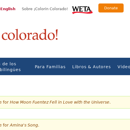
Donate
 English
Sobre ¡Colorín Colorado!
 de los
Para Familias
Libros & Autores
Vide
bilingües
e for
How Moon Fuentez Fell in Love with the Universe
.
e for
Amina's Song
.