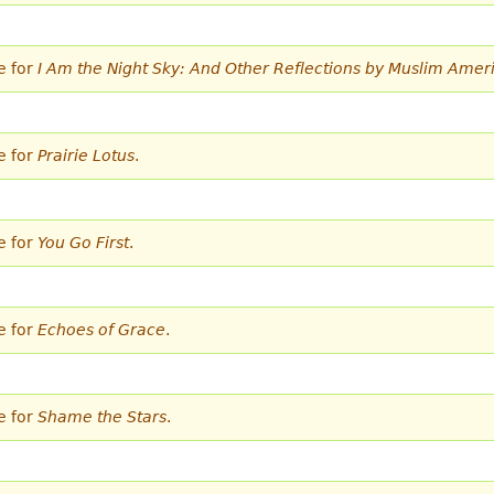
e for
I Am the Night Sky: And Other Reflections by Muslim Amer
e for
Prairie Lotus
.
e for
You Go First
.
e for
Echoes of Grace
.
e for
Shame the Stars
.