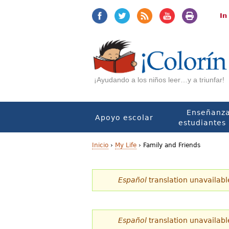
Jump
Jump
to
to
In
navigation
Content
¡Ayudando a los niños leer…y a triunfar!
Enseñanza
Apoyo escolar
estudiantes 
Inicio
›
My Life
›
Family and Friends
U
Español
translation unavailabl
s
t
e
Español
translation unavailabl