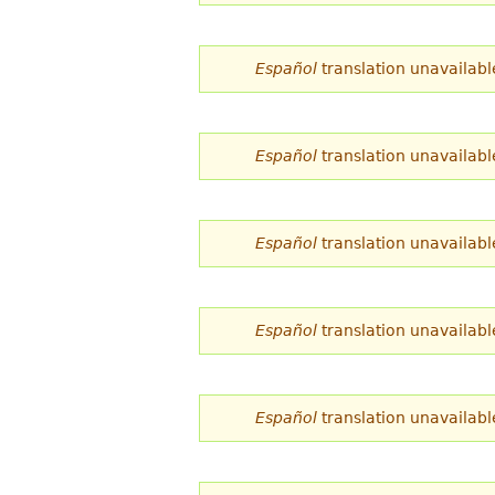
d
e
Español
translation unavailabl
s
t
Español
translation unavailabl
á
a
Español
translation unavailabl
q
u
í
Español
translation unavailabl
Español
translation unavailabl