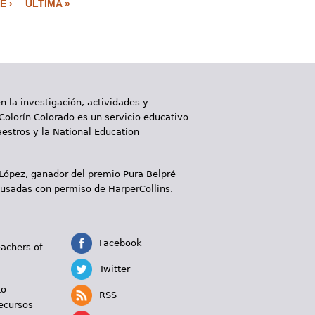
E ›
ÚLTIMA »
 la investigación, actividades y
 Colorín Colorado es un servicio educativo
aestros y la National Education
 López, ganador del premio Pura Belpré
 usadas con permiso de HarperCollins.
Facebook
eachers of
Twitter
to
RSS
ecursos