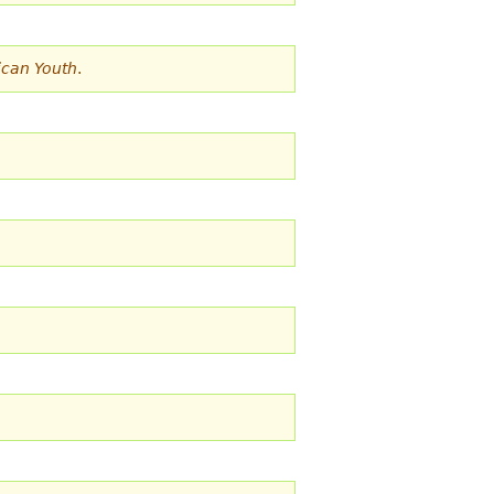
ican Youth
.