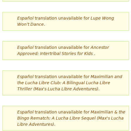
e
s
Más recursos
Español
translation unavailable for
Lupe Wong
t
Won’t Dance
.
á
a
Español
translation unavailable for
Ancestor
q
Approved: Intertribal Stories for Kids
.
u
í
Español
translation unavailable for
Maximilian and
the Lucha Libre Club: A Bilingual Lucha Libre
Thriller (Max's Lucha Libre Adventures)
.
Español
translation unavailable for
Maximilian & the
Bingo Rematch: A Lucha Libre Sequel (Max's Lucha
Libre Adventures)
.