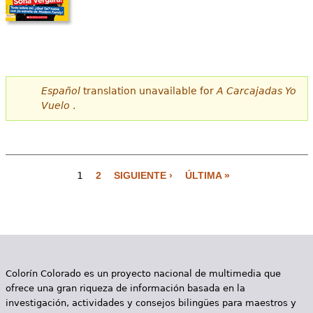
Español
translation unavailable for
A Carcajadas Yo
Vuelo
.
1
2
SIGUIENTE ›
ÚLTIMA »
P
á
g
i
Colorín Colorado es un proyecto nacional de multimedia que
n
ofrece una gran riqueza de información basada en la
a
investigación, actividades y consejos bilingües para maestros y