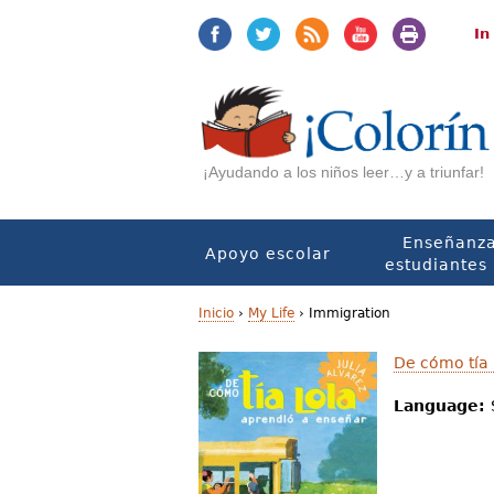
Jump
Jump
to
to
In
navigation
Content
¡Ayudando a los niños leer…y a triunfar!
Enseñanza
Apoyo escolar
estudiantes 
Inicio
›
My Life
›
Immigration
U
De cómo tía 
s
Language:
t
e