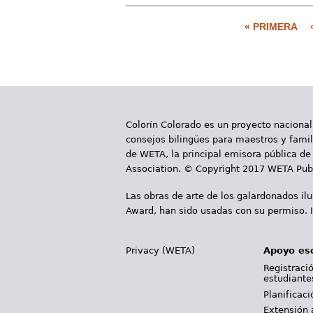
« PRIMERA
P
á
g
i
Colorín Colorado es un proyecto nacional
n
consejos bilingües para maestros y famili
a
de WETA, la principal emisora pública de 
Association. © Copyright 2017 WETA Publ
s
Las obras de arte de los galardonados il
Award, han sido usadas con su permiso. I
Privacy (WETA)
Apoyo es
Registració
estudiante
Planificac
Extensión 