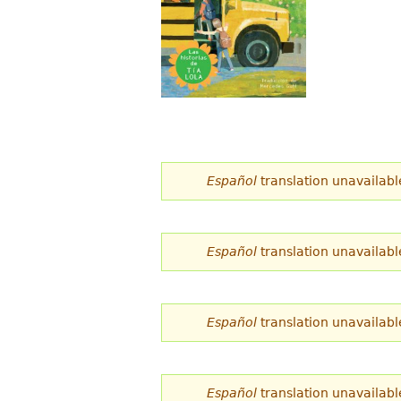
d
e
s
t
á
a
Español
translation unavailabl
q
u
Español
translation unavailabl
í
Español
translation unavailabl
Español
translation unavailabl