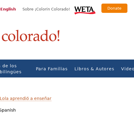
Donate
 English
Sobre ¡Colorín Colorado!
 de los
Para Familias
Libros & Autores
Vide
bilingües
Lola aprendió a enseñar
Spanish