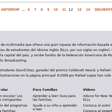
‹ ANTERIOR
…
6
7
8
9
10
11
12
13
14
SIGUIENTE
 de multimedia que ofrece una gran riqueza de información basada en
as de estudiantes del idioma inglés (ELLs, por sus siglas en inglés).
la capital del país, y recibe fondos de la Federación Americana de M
ic Broadcasting.
ustradores David Díaz, ganador del premio Caldecott Award, y Rafael
lustraciones en la página principal ©2009 por Rafael López han sido
colar
Para Familias
Videos
n escolar: Los
Aprender a leer: Guía para
Advice for New T
s inmigrantes
las familias
ELLs
ión del programas
Ayude a su niño a aprender
Conozca al autor
a leer
a familias
Conozca al exper