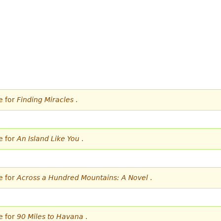
e for
Finding Miracles
.
e for
An Island Like You
.
e for
Across a Hundred Mountains: A Novel
.
e for
90 Miles to Havana
.