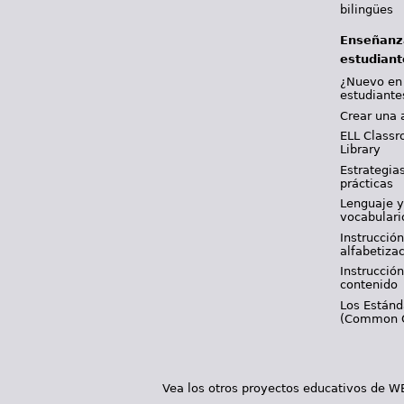
bilingües
Enseñanz
estudiant
¿Nuevo en
estudiante
Crear una 
ELL Classr
Library
Estrategia
prácticas
Lenguaje 
vocabulari
Instrucción
alfabetiza
Instrucción
contenido
Los Están
(Common 
Vea los otros proyectos educativos de 