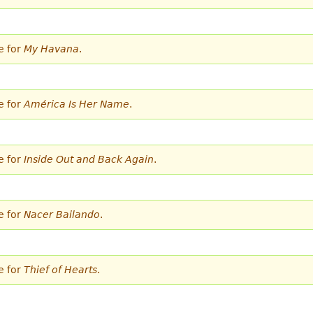
e for
My Havana
.
e for
América Is Her Name
.
e for
Inside Out and Back Again
.
e for
Nacer Bailando
.
e for
Thief of Hearts
.