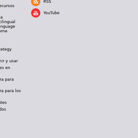
RSS
ecursos
YouTube
 a
ilingual
Language
Home
rategy
ir y usar
es en
ra para
ra para los
ntes
dos