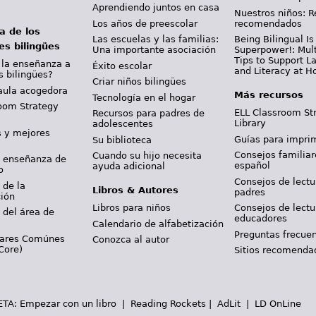
Aprendiendo juntos en casa
Nuestros niños: R
Los años de preescolar
recomendados
a de los
Las escuelas y las familias:
Being Bilingual Is
es bilingües
Una importante asociación
Superpower!: Mult
Tips to Support 
 la enseñanza a
Éxito escolar
and Literacy at 
s bilingües?
Criar niños bilingües
aula acogedora
Más recursos
Tecnología en el hogar
oom Strategy
ELL Classroom St
Recursos para padres de
Library
adolescentes
s y mejores
Guías para imprim
Su biblioteca
Consejos familiar
Cuando su hijo necesita
y enseñanza de
español
ayuda adicional
o
Consejos de lectu
 de la
Libros & Autores
padres
ción
Libros para niños
Consejos de lectu
 del área de
educadores
Calendario de alfabetización
Preguntas frecue
dares Comúnes
Conozca al autor
Core)
Sitios recomenda
WETA:
Empezar con un libro
|
Reading Rockets
|
AdLit
|
LD OnLine