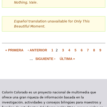
Nothing, Vale
.
Español
translation unavailable for
Only This
Beautiful Moment
.
« PRIMERA
‹ ANTERIOR
1
2
3
4
5
6
7
8
9
P
…
SIGUIENTE ›
ÚLTIMA »
á
g
i
n
Colorín Colorado es un proyecto nacional de multimedia que
a
ofrece una gran riqueza de información basada en la
s
investigación, actividades y consejos bilingües para maestros y