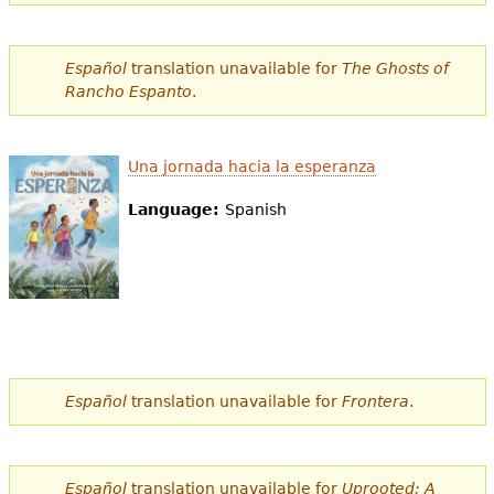
e
s
Más recursos
Español
translation unavailable for
The Ghosts of
t
Rancho Espanto
.
á
a
Una jornada hacia la esperanza
q
Language:
Spanish
u
í
Español
translation unavailable for
Frontera
.
Español
translation unavailable for
Uprooted: A